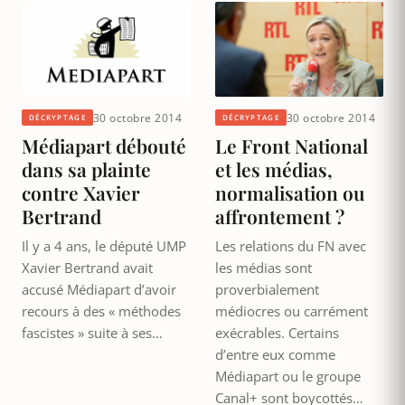
30 octobre 2014
30 octobre 2014
DÉCRYPTAGE
DÉCRYPTAGE
Médiapart débouté
Le Front National
dans sa plainte
et les médias,
contre Xavier
normalisation ou
Bertrand
affrontement ?
Il y a 4 ans, le député UMP
Les relations du FN avec
Xavier Bertrand avait
les médias sont
accusé Médiapart d’avoir
proverbialement
recours à des « méthodes
médiocres ou carrément
fascistes » suite à ses…
exécrables. Certains
d’entre eux comme
Médiapart ou le groupe
Canal+ sont boycottés…