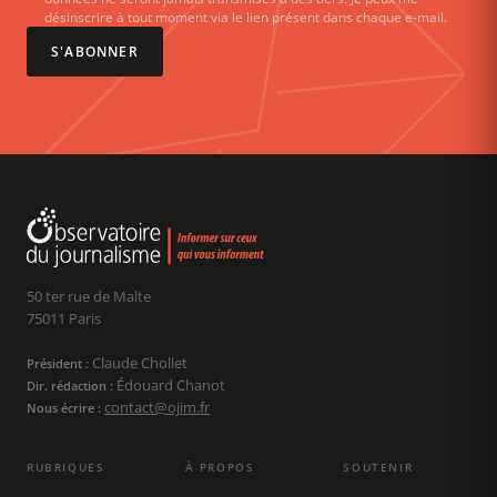
désinscrire à tout moment via le lien présent dans chaque e-mail.
S'ABONNER
50 ter rue de Malte
75011 Paris
Claude Chollet
Président :
Édouard Chanot
Dir. rédaction :
contact@ojim.fr
Nous écrire :
RUBRIQUES
À PROPOS
SOUTENIR