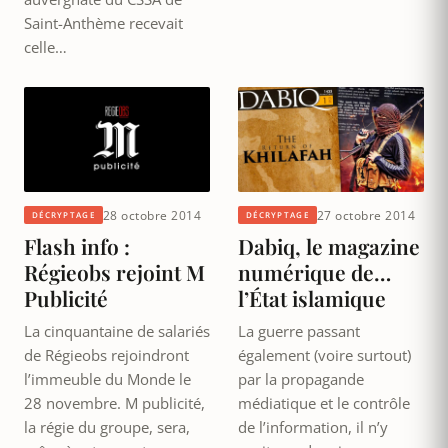
Saint-Anthème recevait
celle…
28 octobre 2014
27 octobre 2014
DÉCRYPTAGE
DÉCRYPTAGE
Flash info :
Dabiq, le magazine
Régieobs rejoint M
numérique de…
Publicité
l’État islamique
La cinquantaine de salariés
La guerre passant
de Régieobs rejoindront
également (voire surtout)
l’immeuble du Monde le
par la propagande
28 novembre. M publicité,
médiatique et le contrôle
la régie du groupe, sera,
de l’information, il n’y