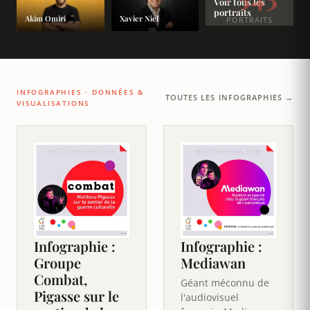
Voir tous les
portraits
Akim Omiri
Xavier Niel
PORTRAITS
INFOGRAPHIES · DONNÉES &
TOUTES LES INFOGRAPHIES →
VISUALISATIONS
Infographie :
Infographie :
Groupe
Mediawan
Combat,
Géant méconnu de
Pigasse sur le
l'audiovisuel