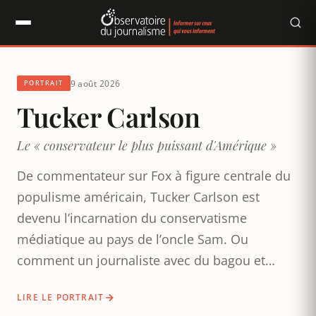
Panneau de gestion des cookies
9 août 2026
Observatoire du journalisme
PORTRAIT
Tucker Carlson
Le « conservateur le plus puissant d'Amérique »
De commentateur sur Fox à figure centrale du
populisme américain, Tucker Carlson est
devenu l’incarnation du conservatisme
médiatique au pays de l’oncle Sam. Ou
comment un journaliste avec du bagou et
beaucoup de pif est parvenu en quelques
LIRE LE PORTRAIT
années à devenir une figure incontournable du