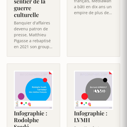
sentier de la
français, Mediawan
guerre
a bâti en dix ans un
empire de plus de
culturelle
80 maisons de
Banquier d'affaires
production
devenu patron de
réparties dans…
presse, Matthieu
Pigasse a rebaptisé
en 2021 son groupe
LNEI d'un nom tout
un programme :
Combat.…
Infographie :
Infographie :
Rodolphe
LVMH
Saadé