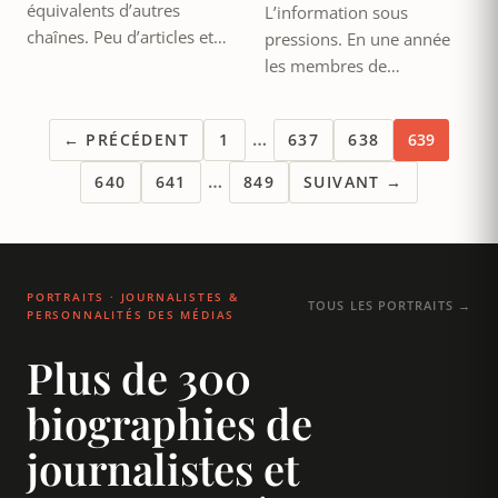
équivalents d’autres
L’information sous
chaînes. Peu d’articles et…
pressions. En une année
les membres de…
…
← PRÉCÉDENT
1
637
638
639
…
640
641
849
SUIVANT →
PORTRAITS · JOURNALISTES &
TOUS LES PORTRAITS →
PERSONNALITÉS DES MÉDIAS
Plus de 300
biographies de
journalistes et