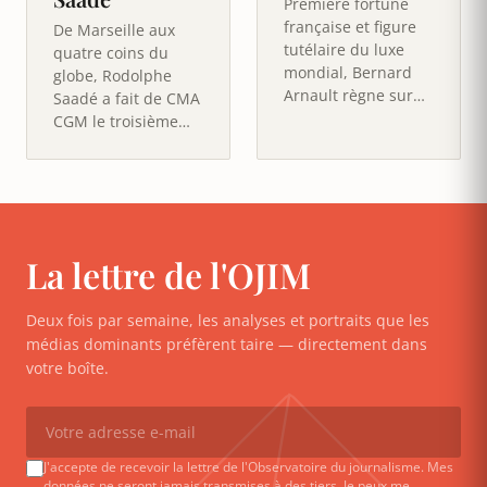
Première fortune
française et figure
De Marseille aux
tutélaire du luxe
quatre coins du
mondial, Bernard
globe, Rodolphe
Arnault règne sur
Saadé a fait de CMA
LVMH et ses 75
CGM le troisième
Maisons, de Louis
armateur mondial
Vuitton à…
et la première
entreprise…
La lettre de l'OJIM
Deux fois par semaine, les analyses et portraits que les
médias dominants préfèrent taire — directement dans
votre boîte.
J'accepte de recevoir la lettre de l'Observatoire du journalisme. Mes
données ne seront jamais transmises à des tiers. Je peux me