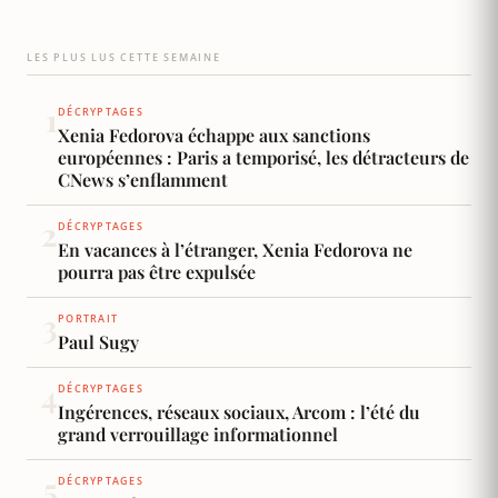
débat politique aux États-Unis. Né le 16 mai
1969 à […]
LES PLUS LUS CETTE SEMAINE
1
DÉCRYPTAGES
Xenia Fedorova échappe aux sanctions
européennes : Paris a temporisé, les détracteurs de
CNews s’enflamment
2
DÉCRYPTAGES
En vacances à l’étranger, Xenia Fedorova ne
pourra pas être expulsée
3
PORTRAIT
Paul Sugy
4
DÉCRYPTAGES
Ingérences, réseaux sociaux, Arcom : l’été du
grand verrouillage informationnel
5
DÉCRYPTAGES