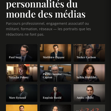
personnalités du
monde des médias
Parcours professionnel, engagement associatif ou
militant, formation, réseaux — les portraits que les
rédactions ne font pas.
Paul Sugy
Tucker Carlson
Matthieu Pigasse
Pierre-Antoine
Natacha Polony
Capton
Salhia Brakhlia
Marc Eynaud
Eugénie Bastié
Amine Elbahi
+343