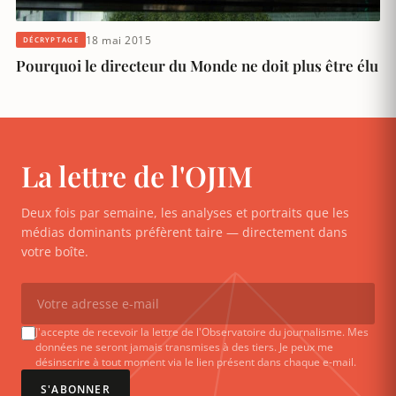
18 mai 2015
DÉCRYPTAGE
Pourquoi le directeur du Monde ne doit plus être élu
La lettre de l'OJIM
Deux fois par semaine, les analyses et portraits que les
médias dominants préfèrent taire — directement dans
votre boîte.
J'accepte de recevoir la lettre de l'Observatoire du journalisme. Mes
données ne seront jamais transmises à des tiers. Je peux me
désinscrire à tout moment via le lien présent dans chaque e-mail.
S'ABONNER