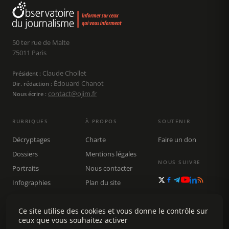
50 ter rue de Malte
75011 Paris
Claude Chollet
Président :
Édouard Chanot
Dir. rédaction :
contact@ojim.fr
Nous écrire :
RUBRIQUES
À PROPOS
SOUTENIR
Décryptages
Charte
Faire un don
Dossiers
Mentions légales
NOUS SUIVRE
Portraits
Nous contacter
Infographies
Plan du site
Publications
Rechercher
Ce site utilise des cookies et vous donne le contrôle sur
ceux que vous souhaitez activer