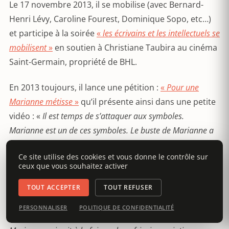
Le 17 novembre 2013, il se mobilise (avec Bernard-
Henri Lévy, Caroline Fourest, Dominique Sopo, etc…)
et participe à la soirée
«
les écrivains et les intellectuels se
mobilisent
»
en soutien à Christiane Taubira au cinéma
Saint-Germain, propriété de BHL.
En 2013 toujours, il lance une pétition :
«
Pour une
Marianne métisse
»
qu’il présente ainsi dans une petite
vidéo : «
Il est temps de s’attaquer aux symboles.
Marianne est un de ces symboles. Le buste de Marianne a
toujours été blanc (…) C’est pourquoi j’appelle, avec La
Ce site utilise des cookies et vous donne le contrôle sur
Règle du jeu, aujourd’hui à signer une pétition pour que
ceux que vous souhaitez activer
Marianne ressemble aux Françaises et aux Français.
J’appelle à une Marianne dont le buste ne serait plus
TOUT ACCEPTER
TOUT REFUSER
blanchi au harnais, ne serait plus éclaboussé de blancheur
PERSONNALISER
POLITIQUE DE CONFIDENTIALITÉ
mais au contraire totalement métissé. Je voudrais une