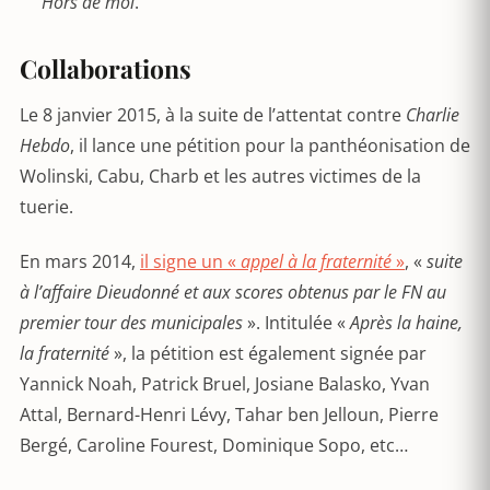
Hors de moi
.
Collaborations
Le 8 janvier 2015, à la suite de l’attentat contre
Charlie
Hebdo
, il lance une pétition pour la panthéonisation de
Wolinski, Cabu, Charb et les autres victimes de la
tuerie.
En mars 2014,
il signe un «
appel à la fraternité
»
, «
suite
à l’affaire Dieudonné et aux scores obtenus par le FN au
premier tour des municipales
». Intitulée «
Après la haine,
la fraternité
», la pétition est également signée par
Yannick Noah, Patrick Bruel, Josiane Balasko, Yvan
Attal, Bernard-Henri Lévy, Tahar ben Jelloun, Pierre
Bergé, Caroline Fourest, Dominique Sopo, etc…