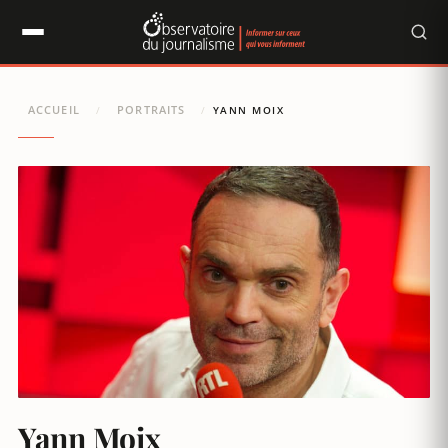
Panneau de gestion des cookies
ACCUEIL
PORTRAITS
/
/
YANN MOIX
Yann Moix