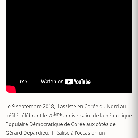
Le 9 septembre 2018, il assiste en Corée du Nord au
ème
défilé célébrant le 70
anniversaire de la République
Populaire Démocratique de Corée aux côtés de
Gérard Depardieu. Il réalise à l’occasion un