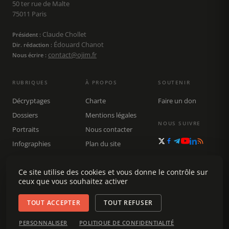
50 ter rue de Malte
75011 Paris
Claude Chollet
Président :
Édouard Chanot
Dir. rédaction :
contact@ojim.fr
Nous écrire :
RUBRIQUES
À PROPOS
SOUTENIR
Décryptages
Charte
Faire un don
Dossiers
Mentions légales
NOUS SUIVRE
Portraits
Nous contacter
Infographies
Plan du site
Publications
Rechercher
Ce site utilise des cookies et vous donne le contrôle sur
ceux que vous souhaitez activer
TOUT ACCEPTER
TOUT REFUSER
© 2026 Observatoire du journalisme (OJIM) · Tous droits réservés ·
PERSONNALISER
POLITIQUE DE CONFIDENTIALITÉ
Gestion des cookies