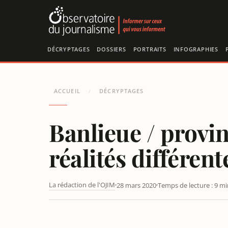
Panneau de gestion des cookies
DÉCRYPTAGES
DOSSIERS
PORTRAITS
INFOGRAPHIES
ACCUEIL
DÉCRYPTAGES
/
Banlieue / provi
réalités différent
La rédaction de l'OJIM
28 mars 2020
Temps de lecture : 9 mi
BANLIEUE / PROVINCE : LE CONFINEMENT RECOUVRE D