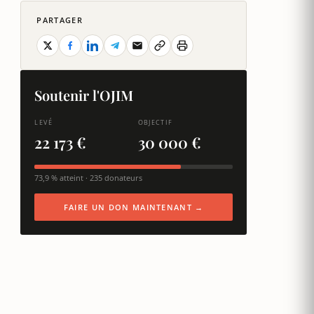
PARTAGER
Soutenir l'OJIM
LEVÉ
OBJECTIF
22 173 €
30 000 €
73,9 % atteint · 235 donateurs
FAIRE UN DON MAINTENANT →