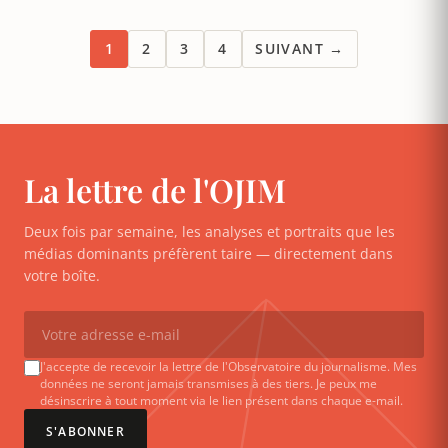
1
2
3
4
SUIVANT →
La lettre de l'OJIM
Deux fois par semaine, les analyses et portraits que les
médias dominants préfèrent taire — directement dans
votre boîte.
J'accepte de recevoir la lettre de l'Observatoire du journalisme. Mes
données ne seront jamais transmises à des tiers. Je peux me
désinscrire à tout moment via le lien présent dans chaque e-mail.
S'ABONNER