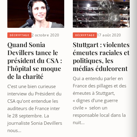
2 octobre 2020
17 août 2020
DÉCRYPTAGE
DÉCRYPTAGE
Quand Sonia
Stuttgart : violentes
Devillers tance le
émeutes raciales et
président du CSA :
politiques, les
l’hôpital se moque
médias édulcorent
de la charité
Qui a entendu parler en
France des pillages et des
C’est une bien curieuse
émeutes à Stuttgart,
interview du Président du
« dignes d’une guerre
CSA qu’ont entendue les
civile » selon un
auditeurs de France inter
responsable local dans la
le 28 septembre. La
nuit…
journaliste Sonia Devillers
nous…