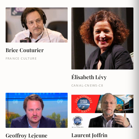
Brice Couturier
FRANCE CULTURE
Élisabeth Lévy
CANAL-CNEWS-C8
Laurent Joffrin
Geoffroy Lejeune