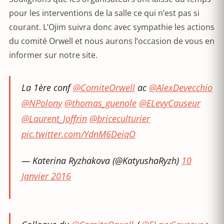
pour les interventions de la salle ce qui n’est pas si
courant. L’Ojim suivra donc avec sympathie les actions
du comité Orwell et nous aurons l’occasion de vous en
informer sur notre site.
La 1ère conf
@ComiteOrwell
ac
@AlexDevecchio
@NPolony
@thomas_guenole
@ELevyCauseur
@Laurent_Joffrin
@briceculturier
pic.twitter.com/YdnM6DeiqO
— Katerina Ryzhakova (@KatyushaRyzh)
10
Janvier 2016