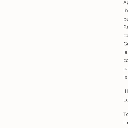
Ap
d’
pe
Pa
ca
Gu
le
co
pa
le
Il
Le
To
l’