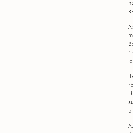
ho
36
Ap
ma
Bo
l’
jo
Il
ré
c
s
p
A