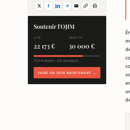
Soutenir l'OJIM
É
LEVÉ
OBJECTIF
m
22 173 €
30 000 €
d
c
73,9 % atteint · 235 donateurs
c
FAIRE UN DON MAINTENANT →
s
e
un
de