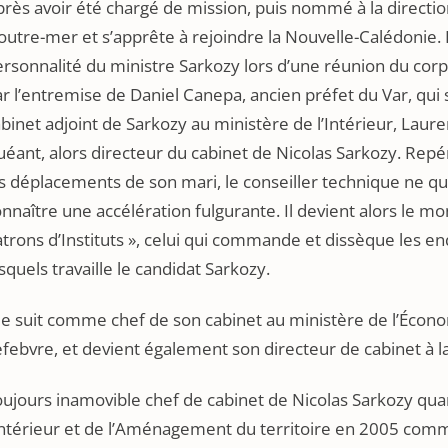
rès avoir été chargé de mission, puis nommé à la direction
outre-mer et s’apprête à rejoindre la Nouvelle-Calédonie. I
rsonnalité du ministre Sarkozy lors d’une réunion du corps
r l’entremise de Daniel Canepa, ancien préfet du Var, qui
binet adjoint de Sarkozy au ministère de l’Intérieur, Laure
éant, alors directeur du cabinet de Nicolas Sarkozy. Repéré
s déplacements de son mari, le conseiller technique ne quit
nnaître une accélération fulgurante. Il devient alors le mon
trons d’Instituts », celui qui commande et dissèque les 
squels travaille le candidat Sarkozy.
 le suit comme chef de son cabinet au ministère de l’Écono
febvre, et devient également son directeur de cabinet à 
ujours inamovible chef de cabinet de Nicolas Sarkozy quand
Intérieur et de l’Aménagement du territoire en 2005 comme