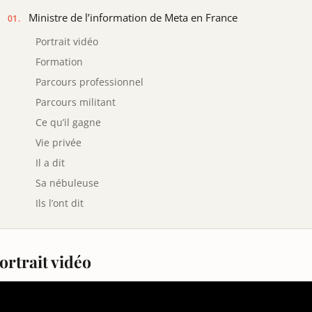
Ministre de l’information de Meta en France
Portrait vidéo
Formation
Parcours professionnel
Parcours militant
Ce qu’il gagne
Vie privée
Il a dit
Sa nébuleuse
Ils l’ont dit
ortrait vidéo