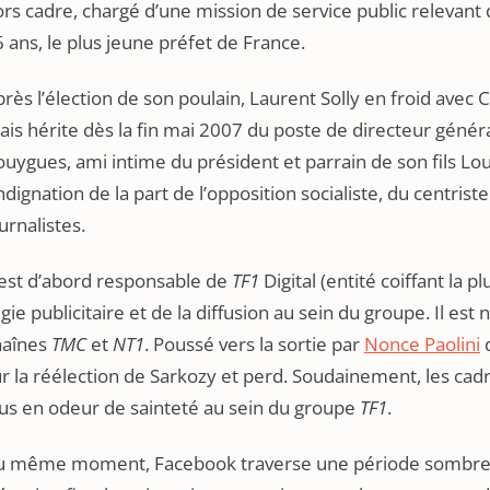
rs cadre, chargé d’une mission de service public relevant 
 ans, le plus jeune préfet de France.
rès l’élection de son poulain, Laurent Solly en froid avec
is hérite dès la fin mai 2007 du poste de directeur génér
uygues, ami intime du président et parrain de son fils Lou
indignation de la part de l’opposition socialiste, du centri
urnalistes.
 est d’abord responsable de
TF1
Digital (entité coiffant la 
gie publicitaire et de la diffusion au sein du groupe. Il e
haînes
TMC
et
NT1
. Poussé vers la sortie par
Nonce Paolini
q
ur la réélection de Sarkozy et perd. Soudainement, les c
lus en odeur de sainteté au sein du groupe
TF1
.
u même moment, Facebook traverse une période sombre,