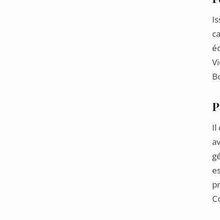
Is
ca
éc
Vi
Bo
P
I
av
gé
es
pr
C