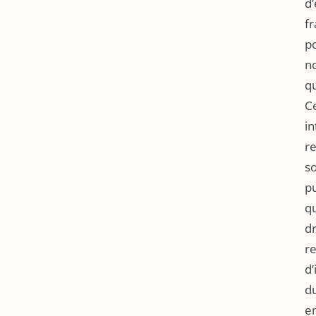
d’
fr
po
no
qu
Ce
in
r
so
pu
q
dr
r
d
du
en