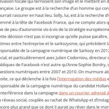
évasion fiscale qui ternissent son image et le mettent en dif
ançaise. Le groupe est à la recherche d’un homme qui conna
urrait rassurer en haut lieu. Solly, lui, est à la recherche 
mmé à la tête de Facebook France, qui ne compte alors qu
e de peu d’autonomie vis-à-vis de la stratégie européenne
tte décision n’est pas si incongrue qu’elle puisse paraître, 
times entre l’entreprise et le sarkozysme, qui précèdent la
esponsable de la campagne numérique de Sarkozy en 2012,
cial, et particulièrement avec Julien Codorniou, directeur d
bliques de Facebook n’est autre qu’Anne-Sophie Bordry, qu
uestions numériques entre 2007 et 2010. On murmure alors
oite, ce qui déclenche à la fois
l’interrogation des médias
e
esponsable de la campagne numérique du candidat Holland
’interférence dans la campagne
dans un courrier adressé à
 réseau social, couplée au rachat de WhatsApp et d’Instag
core plus grand que ce dont il aurait pu rêver dans le mon