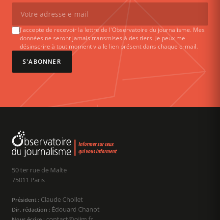
J'accepte de recevoir la lettre de l'Observatoire du journalisme. Mes
données ne seront jamais transmises à des tiers. Je peux me
désinscrire à tout moment via le lien présent dans chaque e-mail.
S'ABONNER
50 ter rue de Malte
75011 Paris
Claude Chollet
Président :
Édouard Chanot
Dir. rédaction :
contact@ojim.fr
Nous écrire :