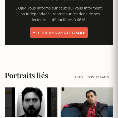
L'OJIM vous informe sur ceux qui vous informent.
Son indépendance repose sur les dons de ses
lecteurs — déductibles à 66 %.
♥ JE FAIS UN DON DÉFISCALISÉ
Portraits liés
TOUS LES PORTRAITS →