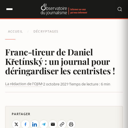
Panneau de gestion des cookies
ACCUEIL
DÉCRYPTAGES
/
Franc-tireur de Daniel
Křetínský : un journal pour
déringardiser les centristes !
La rédaction de l'OJIM
2 octobre 2021
Temps de lecture : 6 min
FRANC-TIREUR DE DANIEL KŘETÍNSKÝ : UN JOURNAL POUR
DÉRINGARDISER LES CENTRISTES !
PARTAGER