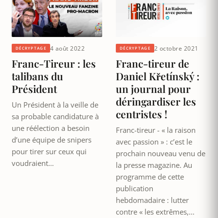
4 août 2022
2 octobre 2021
DÉCRYPTAGE
DÉCRYPTAGE
Franc-Tireur : les
Franc-tireur de
talibans du
Daniel Křetínský :
Président
un journal pour
déringardiser les
Un Président à la veille de
centristes !
sa probable candidature à
une réélection a besoin
Franc-tireur - « la raison
d’une équipe de snipers
avec passion » : c’est le
pour tirer sur ceux qui
prochain nouveau venu de
voudraient…
la presse magazine. Au
programme de cette
publication
hebdomadaire : lutter
contre « les extrêmes,…