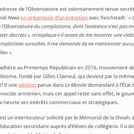
adresse de l’Observatoire est volontairement tenue secrète
eidi News
en préambule d’un entretien
avec Reichstadt :
« 
 l’Observatoire du complotisme, dont l’existence n’est pas m
ster discrets », m’explique-t-il avant de me montrer une vidéo
mplotistes survoltés. Il me demande de ne mentionner aucun
 lieu ».
l adhère au Printemps Républicain en 2016, mouvement de 
llsisme, fondé par Gilles Clavreul, qui devient par la même
018 une
pétition
parue dans
Le Monde
demandant à l’État d
nocide arménien, mais cet appel reste sans effet, le gou
i heurte ses intérêts commerciaux et stratégiques.
 est un interlocuteur sollicité par le Mémorial de la Shoah,
éducation secondaire auprès d’élèves de collégiens. Il a d