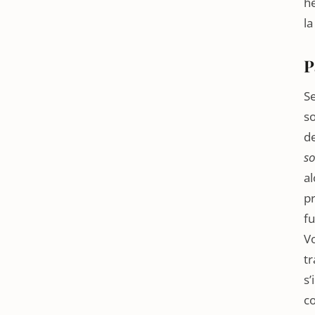
he
la
P
Se
so
de
so
al
pr
fu
Vo
tr
s’
c