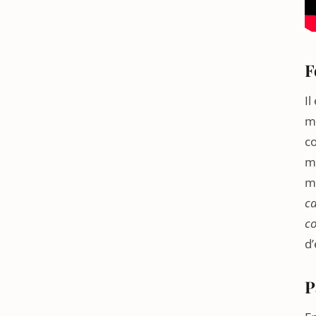
F
Il
mé
co
ma
m
ca
co
d’
P