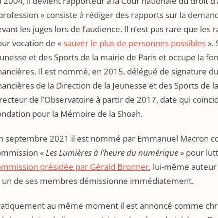
 2004, il devient rapporteur à la Cour nationale du droit d
profession » consiste à rédiger des rapports sur la demand
vant les juges lors de l’audience. Il n’est pas rare que les 
our vocation de «
sauver le plus de personnes possibles
». 
unesse et des Sports de la mairie de Paris et occupe la fo
nancières. Il est nommé, en 2015, délégué de signature du 
nancières de la Direction de la Jeunesse et des Sports de la 
recteur de l’Observatoire à partir de 2017, date qui coïnci
ondation pour la Mémoire de la Shoah.
in septembre 2021 il est nommé par Emmanuel Macron c
ommission «
Les Lumières à l’heure du numérique
» pour lut
ommission présidée par Gérald Bronner
, lui-même auteur 
t un de ses membres démissionne immédiatement.
ratiquement au même moment il est annoncé comme chr