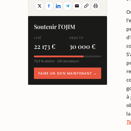
O
l
Soutenir l'OJIM
pe
d’
LEVÉ
OBJECTIF
22 173 €
30 000 €
c
S’
73,9 % atteint · 235 donateurs
po
r
FAIRE UN DON MAINTENANT →
c
g
à
o
la
Ti