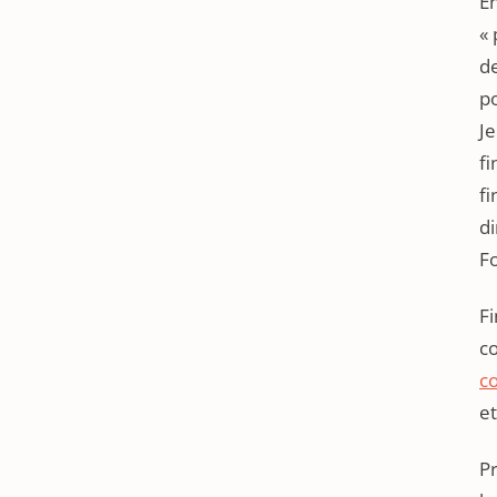
En
« 
de
p
Je
fi
fi
di
F
F
c
c
e
P