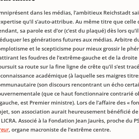
mniprésent dans les médias, l’ambitieux Reichstadt sait
’expertise qu’il s’auto-attribue. Au même titre que cell
ndant, sa parole est d’or (c’est du plaqué) dès lors qu’il 
éduquer les générations futures aux médias. Arbitre du v
omplotisme et le scepticisme pour mieux grossir le phéno
attirant les foudres de l’extrême-gauche et de la droite
ursuit sa route sur la fine ligne de crête qu’il s’est trac
econnaissance académique (à laquelle ses maigres titres
ommunautaire (son discours rencontrant un écho certa
ouvernementale (que ce haut fonctionnaire contrarié o
 gauche, est Premier ministre). Lors de l’affaire des « 
bjet, son association aurait heureusement bénéficié de
 LICRA. Associé à la Fondation Jean Jaurès, proche du PS
reur
, organe macroniste de l’extrême centre.