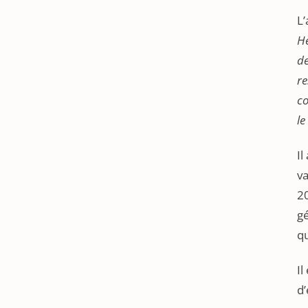
L’
H
de
re
co
le
I
va
2
gé
qu
Il
d’