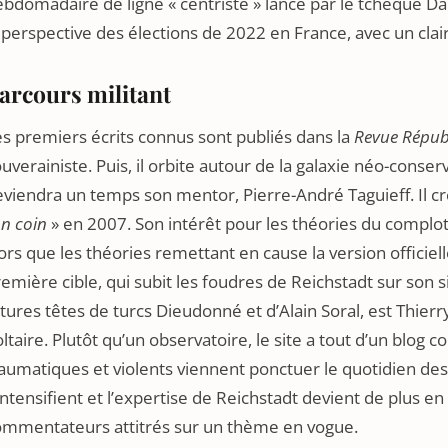
bdomadaire de ligne « centriste » lancé par le tchèque D
 perspective des élections de 2022 en France, avec un cl
arcours militant
s premiers écrits connus sont publiés dans la
Revue Répub
uverainiste. Puis, il orbite autour de la galaxie néo-conser
viendra un temps son mentor, Pierre-André Taguieff. Il cr
n coin
» en 2007. Son intérêt pour les théories du complot
ors que les théories remettant en cause la version officiell
emière cible, qui subit les foudres de Reichstadt sur son s
tures têtes de turcs Dieudonné et d’Alain Soral, est Thier
ltaire. Plutôt qu’un observatoire, le site a tout d’un blo
aumatiques et violents viennent ponctuer le quotidien des 
intensifient et l’expertise de Reichstadt devient de plus 
ommentateurs attitrés sur un thème en vogue.