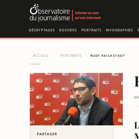
Panneau de gestion des cookies
DÉCRYPTAGES
DOSSIERS
PORTRAITS
INFOGRAPHIES
ACCUEIL
PORTRAITS
/
/
RUDY REICHSTADT
Mi
L
PARTAGER