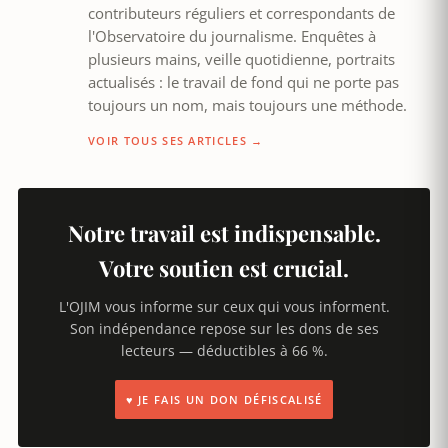
contributeurs réguliers et correspondants de
l'Observatoire du journalisme. Enquêtes à
plusieurs mains, veille quotidienne, portraits
actualisés : le travail de fond qui ne porte pas
toujours un nom, mais toujours une méthode.
VOIR TOUS SES ARTICLES →
Notre travail est indispensable.
Votre soutien est crucial.
L'OJIM vous informe sur ceux qui vous informent.
Son indépendance repose sur les dons de ses
lecteurs — déductibles à 66 %.
♥ JE FAIS UN DON DÉFISCALISÉ