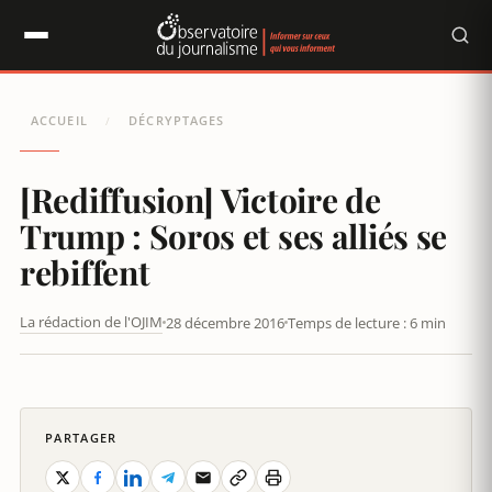
Panneau de gestion des cookies
ACCUEIL
DÉCRYPTAGES
/
[Rediffusion] Victoire de
Trump : Soros et ses alliés se
rebiffent
La rédaction de l'OJIM
28 décembre 2016
Temps de lecture : 6 min
VICTOIRE DE TRUMP : SOROS ET SES ALLIÉS SE REBIFFENT
PARTAGER