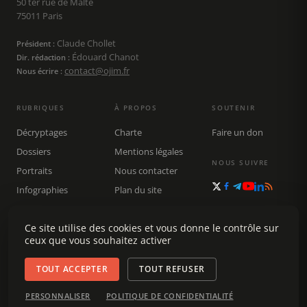
50 ter rue de Malte
75011 Paris
Claude Chollet
Président :
Édouard Chanot
Dir. rédaction :
contact@ojim.fr
Nous écrire :
RUBRIQUES
À PROPOS
SOUTENIR
Décryptages
Charte
Faire un don
Dossiers
Mentions légales
NOUS SUIVRE
Portraits
Nous contacter
Infographies
Plan du site
Publications
Rechercher
Ce site utilise des cookies et vous donne le contrôle sur
ceux que vous souhaitez activer
TOUT ACCEPTER
TOUT REFUSER
© 2026 Observatoire du journalisme (OJIM) · Tous droits réservés ·
PERSONNALISER
POLITIQUE DE CONFIDENTIALITÉ
Gestion des cookies