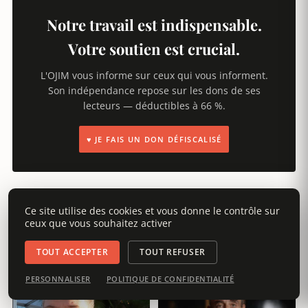
Notre travail est indispensable.
Votre soutien est crucial.
L'OJIM vous informe sur ceux qui vous informent.
Son indépendance repose sur les dons de ses
lecteurs — déductibles à 66 %.
♥ JE FAIS UN DON DÉFISCALISÉ
Ce site utilise des cookies et vous donne le contrôle sur
ceux que vous souhaitez activer
Portraits liés
TOUT ACCEPTER
TOUT REFUSER
TOUS LES PORTRAITS →
PERSONNALISER
POLITIQUE DE CONFIDENTIALITÉ