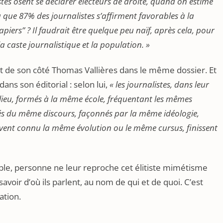
tes osent se déclarer électeurs de droite, quand on estime
 que 87% des journalistes s’affirment favorables à la
iers” ? Il faudrait être quelque peu naïf, après cela, pour
la caste journalistique et la population. »
ait de son côté Thomas Vallières dans le même dossier. Et
ans son éditorial : selon lui,
« les journalistes, dans leur
lieu, formés à la même école, fréquentant les mêmes
és du même discours, façonnés par la même idéologie,
uvent connu la même évolution ou le même cursus, finissent
ttable, personne ne leur reproche cet élitiste mimétisme
avoir d’où ils parlent, au nom de qui et de quoi. C’est
ation.