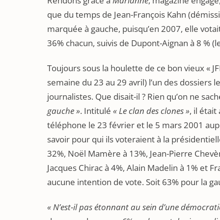
Rendons grâce à
Marianne
, magazine engagé,
que du temps de Jean-François Kahn (démissi
marquée à gauche, puisqu’en 2007, elle votai
36% chacun, suivis de Dupont-Aignan à 8 % (le
Toujours sous la houlette de ce bon vieux « 
semaine du 23 au 29 avril) l’un des dossiers l
journalistes. Que disait-il ? Rien qu’on ne sach
gauche »
. Intitulé
« Le clan des clones »
, il éta
téléphone le 23 février et le 5 mars 2001 aup
savoir pour qui ils voteraient à la présidentie
32%, Noël Mamère à 13%, Jean-Pierre Chevène
Jacques Chirac à 4%, Alain Madelin à 1% et Fr
aucune intention de vote. Soit 63% pour la gau
« N’est-il pas étonnant au sein d’une démocrati