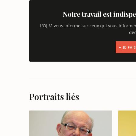
Notre travail est indispe
L'OJIM vous informe sur ceux qui vous informe
déd
♥ JE FA
Portraits liés