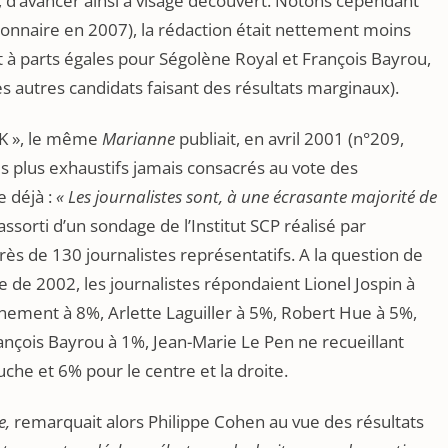
 d’avancer ainsi à visage découvert. Notons cependant
onnaire en 2007), la rédaction était nettement moins
t à parts égales pour Ségolène Royal et François Bayrou,
s autres candidats faisant des résultats marginaux).
JFK », le même
Marianne
publiait, en avril 2001 (n°209,
es plus exhaustifs jamais consacrés au vote des
e déjà :
« Les journalistes sont, à une écrasante majorité de
it assorti d’un sondage de l’Institut SCP réalisé par
rès de 130 journalistes représentatifs. A la question de
lle de 2002, les journalistes répondaient Lionel Jospin à
ment à 8%, Arlette Laguiller à 5%, Robert Hue à 5%,
ançois Bayrou à 1%, Jean-Marie Le Pen ne recueillant
che et 6% pour le centre et la droite.
e,
remarquait alors Philippe Cohen au vue des résultats