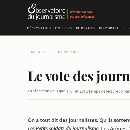
Panneau de gestion des cookies
DÉCRYPTAGES
DOSSIERS
PORTRAITS
INFOGRAPHIES
ACCUEIL
DÉCRYPTAGES
/
Le vote des journ
La rédaction de l'OJIM
1 juillet 2012
Temps de lecture : 6 mi
LE VOTE DES JOURNALISTES : UN DEMI-SECRET MAL GA
On a tout dit des journalistes. Qu’ils sort
Les Petits soldats du journalisme
, Les Arènes,