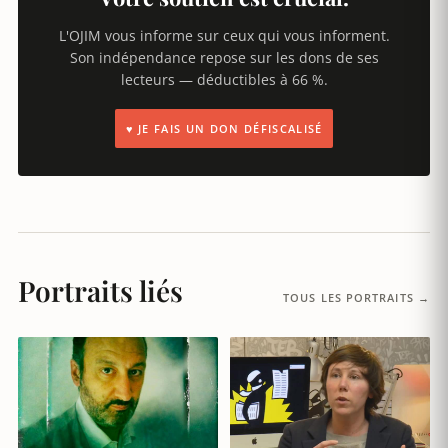
L'OJIM vous informe sur ceux qui vous informent.
Son indépendance repose sur les dons de ses
lecteurs — déductibles à 66 %.
♥ JE FAIS UN DON DÉFISCALISÉ
Portraits liés
TOUS LES PORTRAITS →