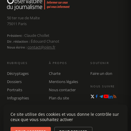
50 ter rue de Malte
75011 Paris
Claude Chollet
Président :
Édouard Chanot
Dir. rédaction :
contact@ojim.fr
Nous écrire :
RUBRIQUES
À PROPOS
SOUTENIR
Décryptages
Charte
Faire un don
Dossiers
Mentions légales
NOUS SUIVRE
Portraits
Nous contacter
Infographies
Plan du site
Publications
Rechercher
Ce site utilise des cookies et vous donne le contrôle sur
ceux que vous souhaitez activer