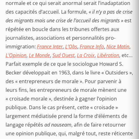
normale et ce qui serait anormal serait l’inadaptation
des capacités d’accueil. La formule,
« il n’y a pas de crise
des migrants mais une crise de l’accueil des migrants »
est
répétée en boucle dans les tribunes offertes aux
journalistes, associations et personnalités pro-
immigration:
France Inter
,
L’Obs
,
France Info
,
Nice Matin
,
L’Opinion
,
Le Monde
,
Sud Ouest
,
La Croix
,
Libération
, etc…
Parfait exemple de ce que le sociologue Howard S.
Becker développait en 1963, dans le livre « Outsiders »,
des « entrepreneurs de morale ». Pour parvenir à
leurs fins, les entrepreneurs de morale mènent une
« croisade morale », destinée à gagner l’opinion
publique. Dans le cas présent, cette « croisade »
largement médiatisée prend la forme d’éléments de
langage répétés
ad nauseam
, afin de faire retourner
une opinion publique, qui, malgré tout, reste réticente