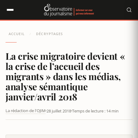
Panneau de gestion des cookies
ACCUEIL
DÉCRYPTAGES
/
La crise migratoire devient «
la crise de l’accueil des
migrants » dans les médias,
analyse sémantique
janvier/avril 2018
La rédaction de l'OJIM
28 juillet 2018
Temps de lecture : 14 min
LA CRISE MIGRATOIRE DEVIENT « LA CRISE DE L’ACCUEIL DES
MIGRANTS » DANS LES MÉDIAS, ANALYSE SÉMANTIQUE
JANVIER/AVRIL 2018