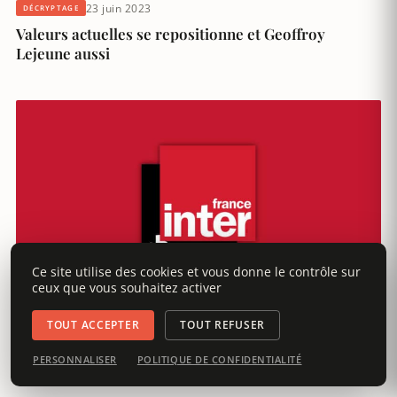
23 juin 2023
DÉCRYPTAGE
Valeurs actuelles se repositionne et Geoffroy
Lejeune aussi
Ce site utilise des cookies et vous donne le contrôle sur
ceux que vous souhaitez activer
18 août 2021
TOUT ACCEPTER
TOUT REFUSER
DÉCRYPTAGE
Sonia Devillers dresse une liste noire des mal
PERSONNALISER
POLITIQUE DE CONFIDENTIALITÉ
pensants sur France Inter