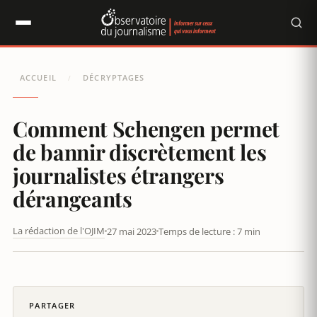
Panneau de gestion des cookies
ACCUEIL
DÉCRYPTAGES
/
Comment Schengen permet
de bannir discrètement les
journalistes étrangers
dérangeants
La rédaction de l'OJIM
27 mai 2023
Temps de lecture : 7 min
LE PROJET DE LOI POLONAIS CONTRE LA CENSURE DES MÉDIAS
SOCIAUX AMÉRICAINS SUSCITE L’INTÉRÊT À L’ÉTRANGER
PARTAGER