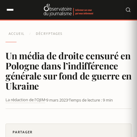
Panneau de gestion des cookies
ACCUEIL
DÉCRYPTAGES
/
Un média de droite censuré en
Pologne dans l’indifférence
générale sur fond de guerre en
Ukraine
La rédaction de l'OJIM
9 mars 2023
Temps de lecture : 9 min
UN MÉDIA DE DROITE CENSURÉ EN POLOGNE DANS
L’INDIFFÉRENCE GÉNÉRALE SUR FOND DE GUERRE EN UKRAINE
PARTAGER