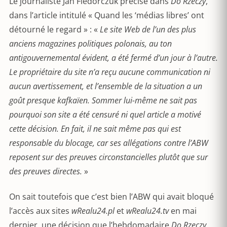
Le journaliste Jan Fiedorczuk précise dans
Do Rzeczy
,
dans l’article intitulé « Quand les ‘médias libres’ ont
détourné le regard » : «
Le site Web de l’un des plus
anciens magazines politiques polonais, au ton
antigouvernemental évident, a été fermé d’un jour à l’autre.
Le propriétaire du site n’a reçu aucune communication ni
aucun avertissement, et l’ensemble de la situation a un
goût presque kafkaïen. Sommer lui-même ne sait pas
pourquoi son site a été censuré ni quel article a motivé
cette décision. En fait, il ne sait même pas qui est
responsable du blocage, car ses allégations contre l’ABW
reposent sur des preuves circonstancielles plutôt que sur
des preuves directes.
»
On sait toutefois que c’est bien l’ABW qui avait bloqué
l’accès aux sites
wRealu24.pl
et
wRealu24.tv
en mai
dernier, une décision que l’hebdomadaire
Do Rzeczy