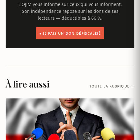
L'OJIM vous informe sur ceux qui vous informent.
Son indépendance repose sur les dons de ses
lecteurs — déductibles à 66 %.
♥ JE FAIS UN DON DÉFISCALISÉ
À lire aussi
TOUTE LA RUBRIQUE →