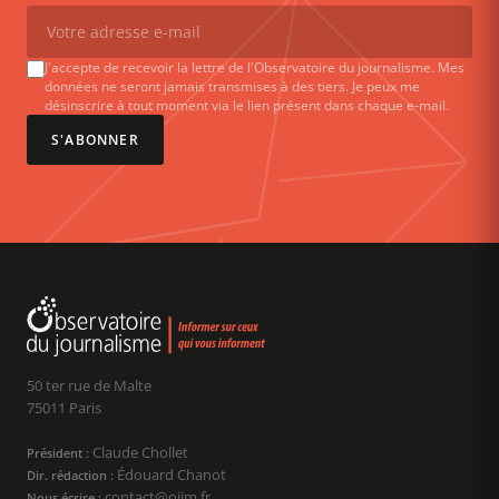
J'accepte de recevoir la lettre de l'Observatoire du journalisme. Mes
données ne seront jamais transmises à des tiers. Je peux me
désinscrire à tout moment via le lien présent dans chaque e-mail.
S'ABONNER
50 ter rue de Malte
75011 Paris
Claude Chollet
Président :
Édouard Chanot
Dir. rédaction :
contact@ojim.fr
Nous écrire :