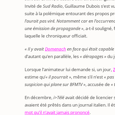
Invité de
Sud Radio
, Guillaume Dubois s’est vu
suite à la polémique entourant des propos p
l’aurait pas viré. Notamment car en l’occurrenc
une émission de propagande »
, a-t-il souligné
laquelle le chroniqueur officiait.
« Il y avait
Domenach
en face qui était capable d
d’autant qu’en parallèle, les
« dérapages »
du 
Lorsque l’animateur lui demande si, un jour,
estime qu’
« il pourrait »
, même s’il n’est
« pas
suspicion qui plane sur BFMTV »
, accusée de
« 
En décembre,
i>Télé
avait décidé de licencier
avaient été prêtés dans un journal italien. Il é
mot qu’il n’avait jamais prononcé
.