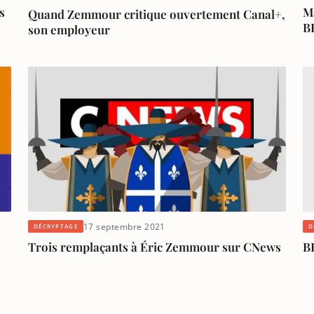
s
M
Quand Zemmour critique ouvertement Canal+,
B
son employeur
17 septembre 2021
DÉCRYPTAGE
D
Trois remplaçants à Éric Zemmour sur CNews
B