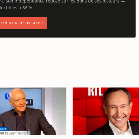
nt. Son indépendance repose sur les dons de ses lecteurs —
uctibles à 66 %.
IS UN DON DÉFISCALISÉ