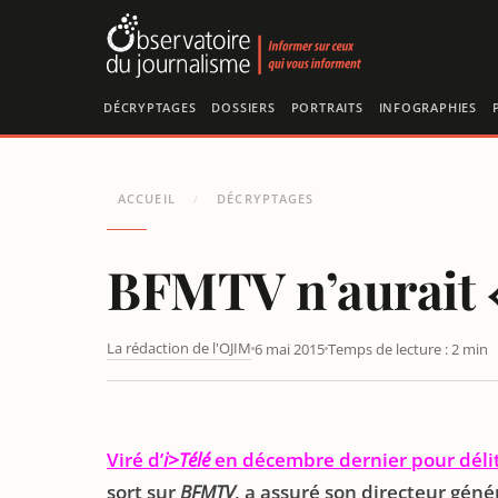
Panneau de gestion des cookies
DÉCRYPTAGES
DOSSIERS
PORTRAITS
INFOGRAPHIES
ACCUEIL
DÉCRYPTAGES
/
BFMTV n’aurait 
La rédaction de l'OJIM
6 mai 2015
Temps de lecture : 2 min
BFMTV N'AURAIT « PAS VIRÉ ÉRIC ZEMMOUR »
Viré d’
i>Télé
en décembre dernier pour délit
sort sur
BFMTV
, a assuré son directeur géné