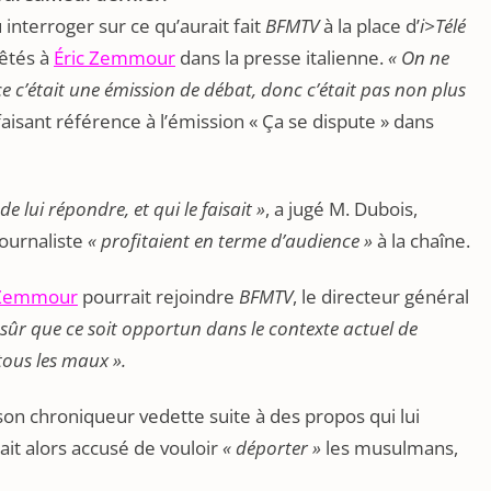
 interroger sur ce qu’aurait fait
BFMTV
à la place d’
i>Télé
rêtés à
Éric Zemmour
dans la presse italienne.
« On ne
e c’était une émission de débat, donc c’était pas non plus
, faisant référence à l’émission « Ça se dispute » dans
e lui répondre, et qui le faisait »
, a jugé M. Dubois,
journaliste
« profitaient en terme d’audience »
à la chaîne.
Zemmour
pourrait rejoindre
BFMTV
, le directeur général
 sûr que ce soit opportun dans le contexte actuel de
tous les maux ».
 son chroniqueur vedette suite à des propos qui lui
tait alors accusé de vouloir
« déporter »
les musulmans,