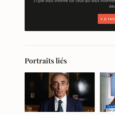
L'OJIM vous informe sur ceux qui vous informe
déd
♥ JE FA
Portraits liés