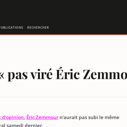
PUBLICATIONS
RECHERCHER
« pas viré Éric Zemmo
 d’opinion
,
Éric Zemmour
n’aurait pas subi le même
ral samedi dernier.