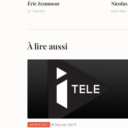
Éric Zemmour
Nicola
LE FIGARO
BFM-RMC 
À lire aussi
18 février 2015
DÉCRYPTAGE