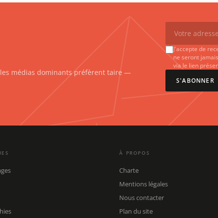
J'accepte de rec
ne seront jamais
via le lien prés
e les médias dominants préfèrent taire —
S'ABONNER
UES
À PROPOS
ages
Charte
Mentions légales
Nous contacter
hies
Plan du site