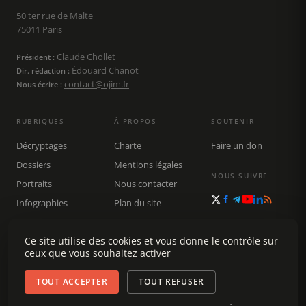
50 ter rue de Malte
75011 Paris
Claude Chollet
Président :
Édouard Chanot
Dir. rédaction :
contact@ojim.fr
Nous écrire :
RUBRIQUES
À PROPOS
SOUTENIR
Décryptages
Charte
Faire un don
Dossiers
Mentions légales
NOUS SUIVRE
Portraits
Nous contacter
Infographies
Plan du site
Publications
Ce site utilise des cookies et vous donne le contrôle sur
Rechercher
ceux que vous souhaitez activer
TOUT ACCEPTER
TOUT REFUSER
© 2026 Observatoire du journalisme (OJIM) · Tous droits réservés ·