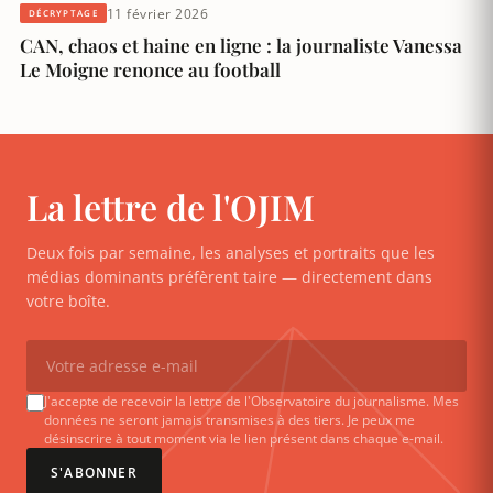
11 février 2026
DÉCRYPTAGE
CAN, chaos et haine en ligne : la journaliste Vanessa
Le Moigne renonce au football
La lettre de l'OJIM
Deux fois par semaine, les analyses et portraits que les
médias dominants préfèrent taire — directement dans
votre boîte.
J'accepte de recevoir la lettre de l'Observatoire du journalisme. Mes
données ne seront jamais transmises à des tiers. Je peux me
désinscrire à tout moment via le lien présent dans chaque e-mail.
S'ABONNER