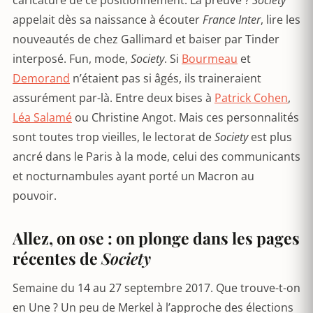
caricature de ce positionnement. La preuve ?
Society
appelait dès sa naissance à écouter
France Inter
, lire les
nouveautés de chez Gallimard et baiser par Tinder
interposé. Fun, mode,
Society
. Si
Bourmeau
et
Demorand
n’étaient pas si âgés, ils traineraient
assurément par-là. Entre deux bises à
Patrick Cohen
,
Léa Salamé
ou Christine Angot. Mais ces personnalités
sont toutes trop vieilles, le lectorat de
Society
est plus
ancré dans le Paris à la mode, celui des communicants
et nocturnambules ayant porté un Macron au
pouvoir.
Allez, on ose : on plonge dans les pages
récentes de
Society
Semaine du 14 au 27 septembre 2017. Que trouve-t-on
en Une ? Un peu de Merkel à l’approche des élections