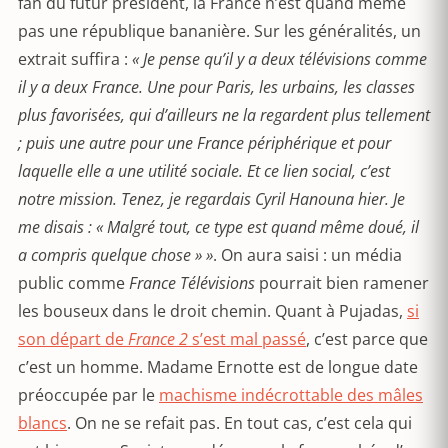
fan du futur président, la France n’est quand même
pas une république bananière. Sur les généralités, un
extrait suffira :
« Je pense qu’il y a deux télévisions comme
il y a deux France. Une pour Paris, les urbains, les classes
plus favorisées, qui d’ailleurs ne la regardent plus tellement
; puis une autre pour une France périphérique et pour
laquelle elle a une utilité sociale. Et ce lien social, c’est
notre mission. Tenez, je regardais Cyril Hanouna hier. Je
me disais : « Malgré tout, ce type est quand même doué, il
a compris quelque chose » »
. On aura saisi : un média
public comme
France Télévisions
pourrait bien ramener
les bouseux dans le droit chemin. Quant à Pujadas,
si
son départ de
France 2
s’est mal passé
, c’est parce que
c’est un homme. Madame Ernotte est de longue date
préoccupée par le
machisme indécrottable des mâles
blancs
. On ne se refait pas. En tout cas, c’est cela qui