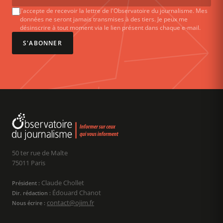
J'accepte de recevoir la lettre de l'Observatoire du journalisme. Mes
données ne seront jamais transmises à des tiers. Je peux me
désinscrire à tout moment via le lien présent dans chaque e-mail.
S'ABONNER
50 ter rue de Malte
75011 Paris
Claude Chollet
Président :
Édouard Chanot
Dir. rédaction :
contact@ojim.fr
Nous écrire :