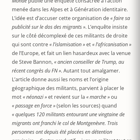
Monde
publie une enquête consacrée à l’action
menée dans les Alpes et à Génération identitaire.
L’idée est d’accuser cette organisation de
« faire sa
publicité sur le dos des migrants »
. L’enquête insiste
sur le côté décomplexé de ces militants de droite
qui sont contre
« l’islamisation »
et
« l’africanisation »
de l’Europe, et fait un lien hasardeux avec la venue
de Steve Bannon,
« ancien conseiller de Trump, au
récent congrès du FN »
. Autant tout amalgamer.
L’article donne aussi les noms et l’origine
géographique des militants, parvient à placer le
mot
« néonazi »
et revient sur la
« marche »
ou
« passage en force »
(selon les sources) quand
« quelques 120 militants entourant une vingtaine de
migrants ont franchi le col de Montgenèvre. Trois
personnes ont depuis été placées en détention