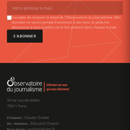
J'accepte de recevoir la lettre de l'Observatoire du journalisme. Mes
données ne seront jamais transmises à des tiers. Je peux me
désinscrire à tout moment via le lien présent dans chaque e-mail.
S'ABONNER
50 ter rue de Malte
75011 Paris
Claude Chollet
Président :
Édouard Chanot
Dir. rédaction :
contact@ojim.fr
Nous écrire :