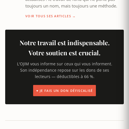
toujours un nom, mais toujours une méthode.
VOIR TOUS SES ARTICLES →
Notre travail est indispensable.
Votre soutien est crucial.
L'OJIM vous informe sur ceux qui vous informent.
Son indépendance repose sur les dons de ses
lecteurs — déductibles à 66 %.
♥ JE FAIS UN DON DÉFISCALISÉ