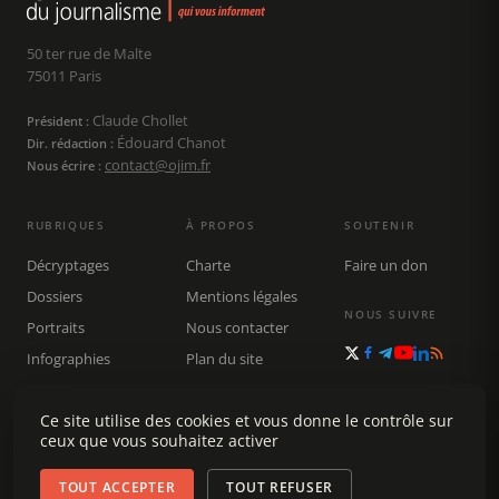
50 ter rue de Malte
75011 Paris
Claude Chollet
Président :
Édouard Chanot
Dir. rédaction :
contact@ojim.fr
Nous écrire :
RUBRIQUES
À PROPOS
SOUTENIR
Décryptages
Charte
Faire un don
Dossiers
Mentions légales
NOUS SUIVRE
Portraits
Nous contacter
Infographies
Plan du site
Publications
Rechercher
Ce site utilise des cookies et vous donne le contrôle sur
ceux que vous souhaitez activer
TOUT ACCEPTER
TOUT REFUSER