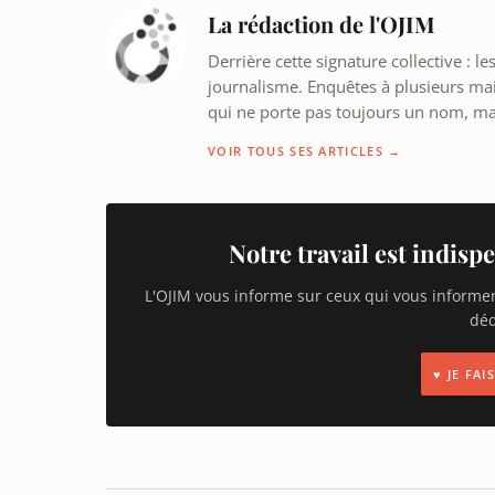
La rédaction de l'OJIM
Derrière cette signature collective : 
journalisme. Enquêtes à plusieurs mains
qui ne porte pas toujours un nom, m
VOIR TOUS SES ARTICLES →
Notre travail est indispe
L'OJIM vous informe sur ceux qui vous informe
déd
♥ JE FA