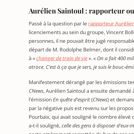
Aurélien Saintoul : rapporteur ou
Passé à la question par le
rapporteur Aurélien
licenciements au sein du groupe, Vincent Bol
personnes, il ne pouvait être jugé responsable 
départ de M. Rodolphe Belmer, dont il considér
à «
changer de train de vie
». «
On a fait 400 mi
atroce. C’est à ça que je sers, je suis le bouc-émi
Manifestement dérangé par les émissions ten
CNews
, Aurélien Saintoul a ensuite demandé à
l’émission
En quête d’esprit
(
CNews
) et demand
par la négative puis est revenu sur les propo
Pourbaix, qui avait souligné le nombre élevé
a-t-il souligné,
celle des gens à disposer d’eux-m