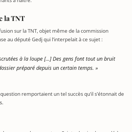
ants à naître.
e la TNT
iffusion sur la TNT, objet même de la commission
e au député Gedj qui l’interpelait à ce sujet :
scrutées à la loupe
[…]
Des gens font tout un bruit
 dossier préparé depuis un certain temps
. »
it question remportaient un tel succès qu’il s’étonnait de
s.