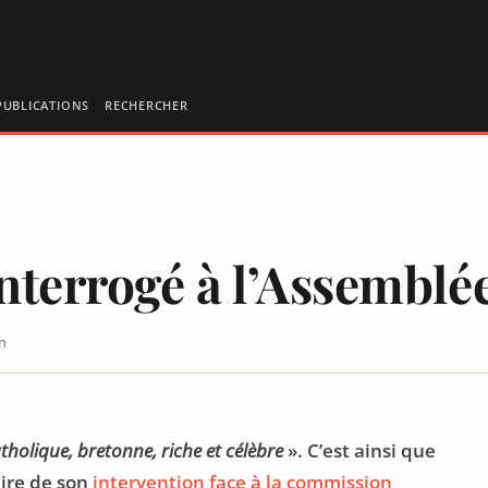
PUBLICATIONS
RECHERCHER
nterrogé à l’Assemblé
n
ALE
atholique, bretonne, riche et célèbre
». C’est ainsi que
aire de son
intervention face à la commission