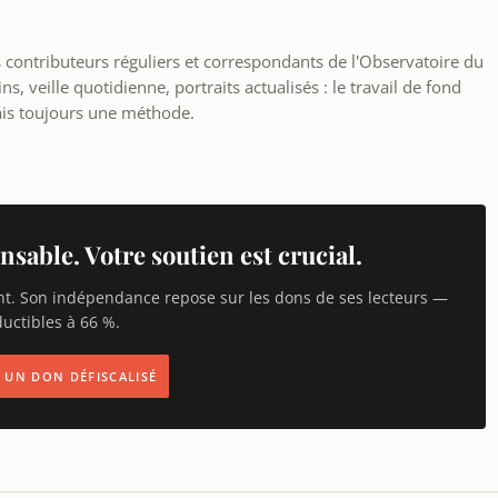
les contributeurs réguliers et correspondants de l'Observatoire du
, veille quotidienne, portraits actualisés : le travail de fond
ais toujours une méthode.
nsable. Votre soutien est crucial.
nt. Son indépendance repose sur les dons de ses lecteurs —
uctibles à 66 %.
IS UN DON DÉFISCALISÉ