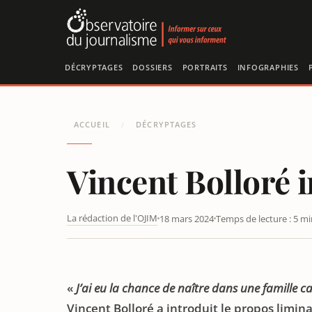
Panneau de gestion des cookies
DÉCRYPTAGES
DOSSIERS
PORTRAITS
INFOGRAPHIES
ACCUEIL
DÉCRYPTAGES
/
Vincent Bolloré i
La rédaction de l'OJIM
18 mars 2024
Temps de lecture : 5 mi
VINCENT BOLLORÉ INTERROGÉ À L’ASSEMBLÉE NATION
«
J’ai eu la chance de naître dans une famille c
Vincent Bolloré a introduit le propos limin