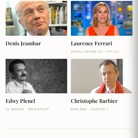
Denis Jeambar
Laurence Ferrari
CANAL-CNEWS-C8 · TF1-LCI
Edwy Plenel
Christophe Barbier
LE MONDE · MEDIAPART
BFM-RMC · EUROPE 1