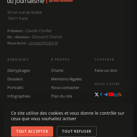
50 ter rue de Malte
75011 Paris
Claude Chollet
Président :
Édouard Chanot
Dir. rédaction :
contact@ojim.fr
Nous écrire :
RUBRIQUES
À PROPOS
SOUTENIR
Décryptages
Charte
Faire un don
Dossiers
Mentions légales
NOUS SUIVRE
Portraits
Nous contacter
Infographies
Plan du site
Publications
Rechercher
Ce site utilise des cookies et vous donne le contrôle sur
ceux que vous souhaitez activer
TOUT ACCEPTER
TOUT REFUSER