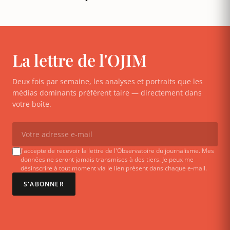
La lettre de l'OJIM
Deux fois par semaine, les analyses et portraits que les
médias dominants préfèrent taire — directement dans
votre boîte.
J'accepte de recevoir la lettre de l'Observatoire du journalisme. Mes
données ne seront jamais transmises à des tiers. Je peux me
désinscrire à tout moment via le lien présent dans chaque e-mail.
S'ABONNER