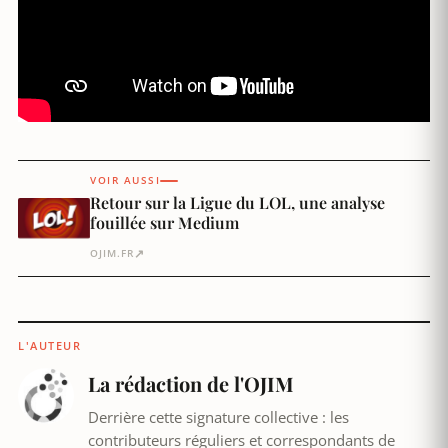
VOIR AUSSI
Retour sur la Ligue du LOL, une analyse
fouillée sur Medium
↗
OJIM.FR
L'AUTEUR
La rédaction de l'OJIM
Derrière cette signature collective : les
contributeurs réguliers et correspondants de