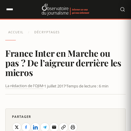
Panneau de gestion des cookies
ACCUEIL
DÉCRYPTAGES
/
France Inter en Marche ou
pas ? De l’aigreur derrière les
micros
La rédaction de l'OJIM
1 juillet 2017
Temps de lecture : 6 min
FRANCE INTER EN MARCHE OU PAS ? DE L’AIGREUR DERRIÈRE
LES MICROS
PARTAGER