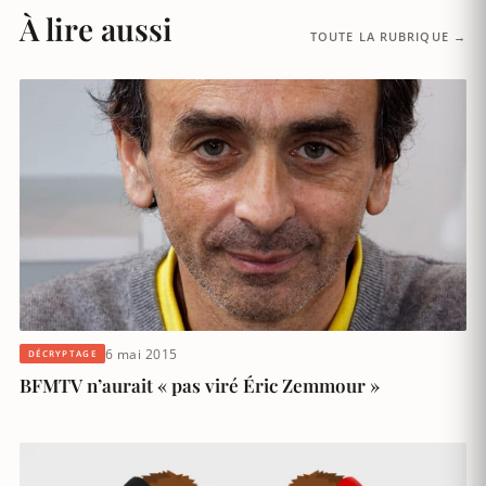
À lire aussi
TOUTE LA RUBRIQUE →
6 mai 2015
DÉCRYPTAGE
BFMTV n’aurait « pas viré Éric Zemmour »