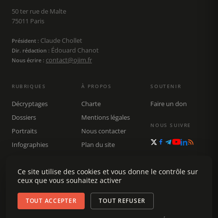
50 ter rue de Malte
75011 Paris
Claude Chollet
Président :
Édouard Chanot
Dir. rédaction :
contact@ojim.fr
Nous écrire :
RUBRIQUES
À PROPOS
SOUTENIR
Décryptages
Charte
Faire un don
Dossiers
Mentions légales
NOUS SUIVRE
Portraits
Nous contacter
Infographies
Plan du site
Publications
Rechercher
Ce site utilise des cookies et vous donne le contrôle sur
ceux que vous souhaitez activer
TOUT ACCEPTER
TOUT REFUSER
© 2026 Observatoire du journalisme (OJIM) · Tous droits réservés ·