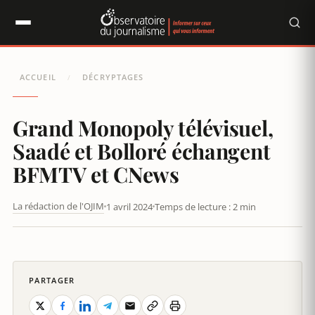
Panneau de gestion des cookies
ACCUEIL
DÉCRYPTAGES
/
Grand Monopoly télévisuel,
Saadé et Bolloré échangent
BFMTV et CNews
La rédaction de l'OJIM
1 avril 2024
Temps de lecture : 2 min
GRAND MONOPOLY TÉLÉVISUEL, SAADÉ ET BOLLORÉ
ÉCHANGENT BFMTV ET CNEWS
PARTAGER