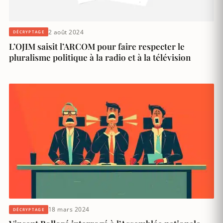
2 août 2024
DÉCRYPTAGE
L’OJIM saisit l’ARCOM pour faire respecter le
pluralisme politique à la radio et à la télévision
18 mars 2024
DÉCRYPTAGE