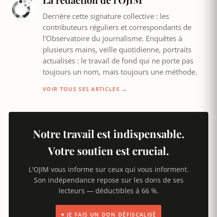
Derrière cette signature collective : les
contributeurs réguliers et correspondants de
l'Observatoire du journalisme. Enquêtes à
plusieurs mains, veille quotidienne, portraits
actualisés : le travail de fond qui ne porte pas
toujours un nom, mais toujours une méthode.
VOIR TOUS SES ARTICLES →
Notre travail est indispensable.
Votre soutien est crucial.
L'OJIM vous informe sur ceux qui vous informent.
Son indépendance repose sur les dons de ses
lecteurs — déductibles à 66 %.
♥ JE FAIS UN DON DÉFISCALISÉ