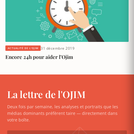
31 décembre 2019
ACTUALITÉ DE L'OJIM
Encore 24h pour aider l’Ojim
La lettre de l'OJIM
Deux fois par semaine, les analyses et portraits que les
médias dominants préfèrent taire — directement dans
votre boîte.