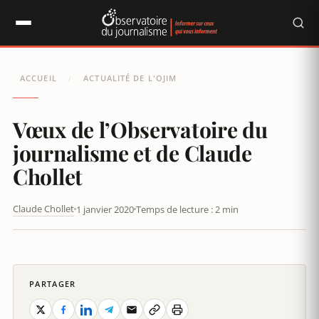
Panneau de gestion des cookies
ACCUEIL
ACTUALITÉ DE L'OJIM
/
Vœux de l’Observatoire du
journalisme et de Claude
Chollet
Claude Chollet
1 janvier 2020
Temps de lecture : 2 min
VŒUX DE L’OBSERVATOIRE DU JOURNALISME ET DE CLAUDE
CHOLLET
PARTAGER