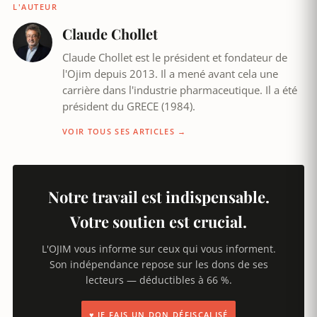
L'AUTEUR
Claude Chollet
Claude Chollet est le président et fondateur de
l'Ojim depuis 2013. Il a mené avant cela une
carrière dans l'industrie pharmaceutique. Il a été
président du GRECE (1984).
VOIR TOUS SES ARTICLES →
Notre travail est indispensable.
Votre soutien est crucial.
L'OJIM vous informe sur ceux qui vous informent.
Son indépendance repose sur les dons de ses
lecteurs — déductibles à 66 %.
♥ JE FAIS UN DON DÉFISCALISÉ