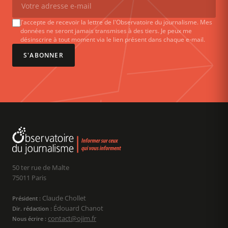
J'accepte de recevoir la lettre de l'Observatoire du journalisme. Mes
données ne seront jamais transmises à des tiers. Je peux me
désinscrire à tout moment via le lien présent dans chaque e-mail.
S'ABONNER
50 ter rue de Malte
75011 Paris
Claude Chollet
Président :
Édouard Chanot
Dir. rédaction :
contact@ojim.fr
Nous écrire :