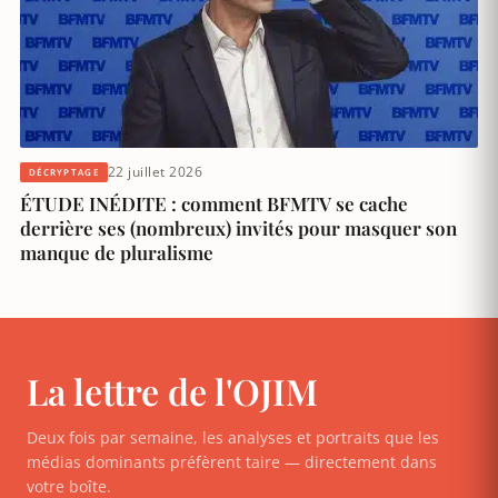
22 juillet 2026
DÉCRYPTAGE
ÉTUDE INÉDITE : comment BFMTV se cache
derrière ses (nombreux) invités pour masquer son
manque de pluralisme
La lettre de l'OJIM
Deux fois par semaine, les analyses et portraits que les
médias dominants préfèrent taire — directement dans
votre boîte.