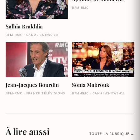
BFM-RMC
Salhia Brakhlia
BFM-RMC · CANAL-CNEWS-C8
Jean-Jacques Bourdin
Sonia Mabrouk
BFM-RMC · FRANCE TÉLÉVISIONS
BFM-RMC · CANAL-CNEWS-C8
À lire aussi
TOUTE LA RUBRIQUE →