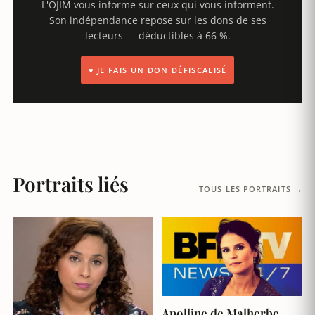
L'OJIM vous informe sur ceux qui vous informent.
Son indépendance repose sur les dons de ses
lecteurs — déductibles à 66 %.
♥ JE FAIS UN DON DÉFISCALISÉ
Portraits liés
TOUS LES PORTRAITS →
Apolline de Malherbe