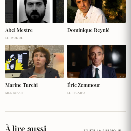
Abel Mestre
Dominique Reynié
LE MONDE
Marine Turchi
Éric Zemmour
MEDIAPART
LE FIGARO
À lire aussi
TOUTE LA RUBRIQUE →