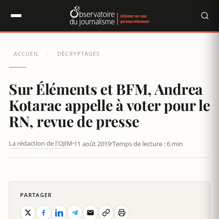
Panneau de gestion des cookies
ACCUEIL
DÉCRYPTAGES
/
Sur Éléments et BFM, Andrea
Kotarac appelle à voter pour le
RN, revue de presse
La rédaction de l'OJIM
11 août 2019
Temps de lecture : 6 min
SUR ÉLÉMENTS ET BFM, ANDRÉ KOTARAC APPELLE À VOTER
POUR LE RN, REVUE DE PRESSE
PARTAGER