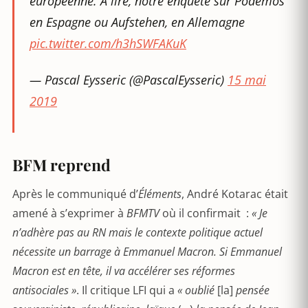
européenne. A lire, notre enquête sur Podemos
en Espagne ou Aufstehen, en Allemagne
pic.twitter.com/h3hSWFAKuK
— Pascal Eysseric (@PascalEysseric)
15 mai
2019
BFM reprend
Après le communiqué d’
Éléments
, André Kotarac était
amené à s’exprimer à
BFMTV
où il confirmait :
« Je
n’adhère pas au RN mais le contexte politique actuel
nécessite un barrage à Emmanuel Macron. Si Emmanuel
Macron est en tête, il va accélérer ses réformes
antisociales »
. Il critique LFI qui a
« oublié
[la]
pensée