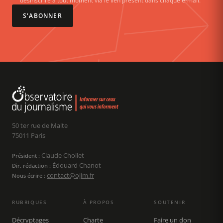
désinscrire à tout moment via le lien présent dans chaque e-mail.
S'ABONNER
50 ter rue de Malte
75011 Paris
Claude Chollet
Président :
Édouard Chanot
Dir. rédaction :
contact@ojim.fr
Nous écrire :
RUBRIQUES
À PROPOS
SOUTENIR
Décryptages
Charte
Faire un don