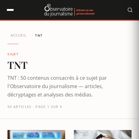
Panneau de gestion des cookies
ACCUEIL
/
TNT
SUJET
TNT
TNT : 50 contenus consacrés à ce sujet par
l'Observatoire du journalisme — articles,
décryptages et analyses des médias.
50 ARTICLES · PAGE 1 SUR 5