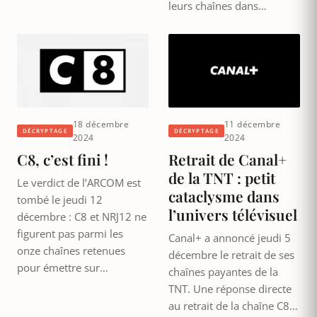
leurs chaînes dans…
18 décembre
11 décembre
DÉCRYPTAGE
DÉCRYPTAGE
2024
2024
C8, c’est fini !
Retrait de Canal+
de la TNT : petit
Le verdict de l’ARCOM est
cataclysme dans
tombé le jeudi 12
l’univers télévisuel
décembre : C8 et NRJ12 ne
figurent pas parmi les
Canal+ a annoncé jeudi 5
onze chaînes retenues
décembre le retrait de ses
pour émettre sur…
chaînes payantes de la
TNT. Une réponse directe
au retrait de la chaîne C8…