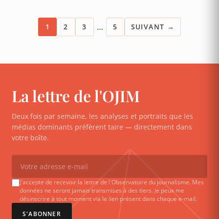
…
1
2
3
5
SUIVANT →
La lettre de l'OJIM
Deux fois par semaine, les analyses et portraits que les
médias dominants préfèrent taire — directement dans
votre boîte.
J'accepte de recevoir la lettre de l'Observatoire du journalisme. Mes
données ne seront jamais transmises à des tiers. Je peux me
désinscrire à tout moment via le lien présent dans chaque e-mail.
S'ABONNER