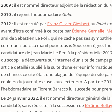
2009
: il est nommé directeur adjoint de la rédaction du
F
2010
: il rejoint l’hebdomadaire
Gala
.
2012
: Il est recruté par
Franz-Olivier Giesbert
au
Point
en
avant d’être confirmé à ce poste par
Étienne Gernelle
.
Me
ami de Sébastien Le Fol « qui ne cache pas ses sympathies 
commun » ou « La manif pour tous ». Sous son règne, l’h
candidature de Jean-Marie Le Pen à la présidentielle 201
du scoop, la découverte sur Internet d’un site de campa
article détaillé (publié à la suite d’une erreur informatiqu
de chance, ce site était une blague de l’équipe du site 
couloirs du journal, excuses aux lecteurs ». A parti de 2019
l’hebdomadaire et Florent Baracco lui succède pour prend
Le 24 janvier 2022
, il est nommé directeur général de la
candidaté, sans réussite, à la succession de
Jérôme Bella