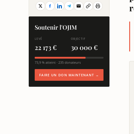
r
Soutenir l'OJIM
LEVÉ
OBJECTIF
22 173 €
30 000 €
73,9 % atteint · 235 donateurs
FAIRE UN DON MAINTENANT →