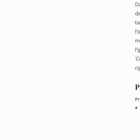
Da
de
ta
l’
mu
l’
’C
ci
P
Pr