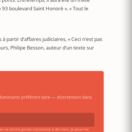
 93 boulevard Saint Honoré », « Tout le
 partir d’affaires judiciaires, « Ceci n’est pas
urs, Philipe Besson, auteur d’un texte sur
s dominants préfèrent taire — directement dans
ées ne seront jamais transmises à des tiers. Je peux me