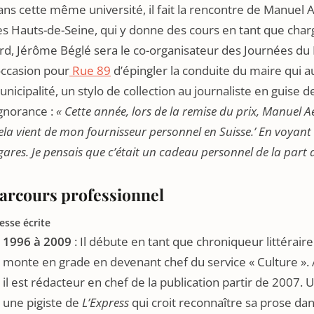
ns cette même université, il fait la rencontre de Manuel 
s Hauts-de-Seine, qui y donne des cours en tant que char
rd, Jérôme Béglé sera le co-organisateur des Journées du 
occasion pour
Rue 89
d’épingler la conduite du maire qui au
nicipalité, un stylo de collection au journaliste en guise d
ignorance :
« Cette année, lors de la remise du prix, Manuel
ela vient de mon fournisseur personnel en Suisse.’ En voyant 
gares. Je pensais que c’était un cadeau personnel de la par
arcours professionnel
esse écrite
1996 à 2009
: Il débute en tant que chroniqueur littérair
monte en grade en devenant chef du service « Culture ». 
il est rédacteur en chef de la publication partir de 2007. U
une pigiste de
L’Express
qui croit reconnaître sa prose dan