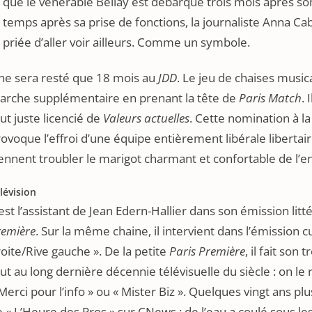
que le vénérable Bellay est débarqué trois mois après so
temps après sa prise de fonctions, la journaliste Anna C
priée d’aller voir ailleurs. Comme un symbole.
 ne sera resté que 18 mois au
JDD
. Le jeu de chaises music
arche supplémentaire en prenant la tête de
Paris Match
. 
ut juste licencié de
Valeurs actuelles
. Cette nomination à l
ovoque l’effroi d’une équipe entièrement libérale liberta
ennent troubler le marigot charmant et confortable de l’en
lévision
 est l’assistant de Jean Edern-Hallier dans son émission litt
remière
. Sur la même chaine, il intervient dans l’émission c
oite/Rive gauche ». De la petite
Paris Première
, il fait son
ut au long dernière décennie télévisuelle du siècle : on l
Merci pour l’info » ou « Mister Biz ». Quelques vingt ans plu
 « L’Heure des Pros » sur CNews ; de l’eau a coulé sous les