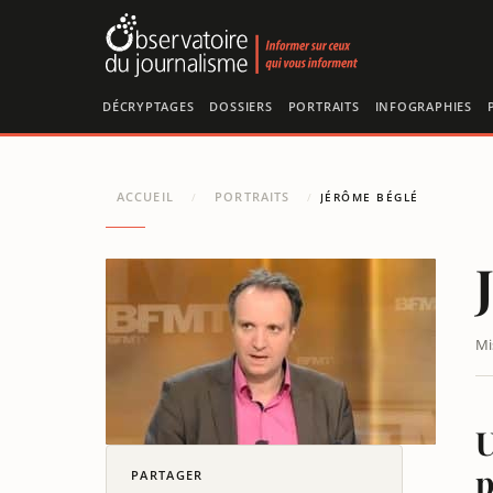
Panneau de gestion des cookies
DÉCRYPTAGES
DOSSIERS
PORTRAITS
INFOGRAPHIES
ACCUEIL
PORTRAITS
/
/
JÉRÔME BÉGLÉ
Mi
U
p
PARTAGER