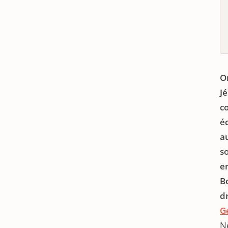
O
J
c
éc
a
s
e
B
d
G
Né