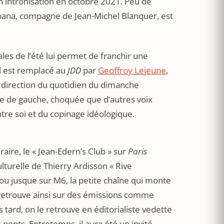
n intronisation en octobre 2021. Peu de
abana, compagne de Jean-Michel Blanquer, est
ales de l’été lui permet de franchir une
Il est remplacé au
JDD
par
Geoffroy Lejeune
,
a direction du quotidien du dimanche
ire de gauche, choquée que d’autres voix
tre soi et du copinage idéologique.
éraire, le « Jean-Edern’s Club » sur
Paris
ulturelle de Thierry Ardisson « Rive
 trou jusque sur M6, la petite chaîne qui monte
e retrouve ainsi sur des émissions comme
s tard, on le retrouve en éditorialiste vedette
 ponts. Entretemps, il aura été un invité