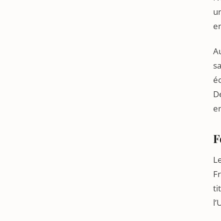
u
en
Au
sa
éc
De
e
F
Le
Fr
ti
l’