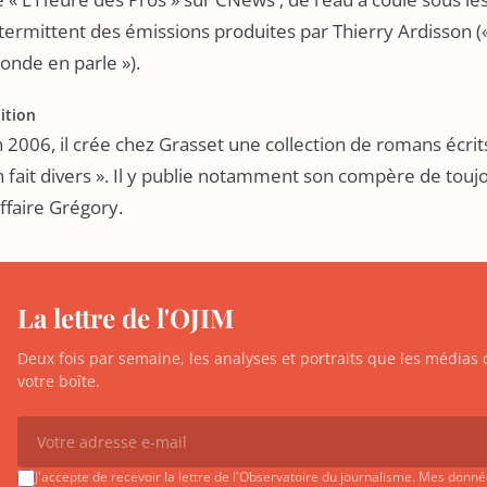
termittent des émissions produites par Thierry Ardisson («
onde en parle »).
ition
 2006, il crée chez Grasset une collection de romans écrits à
 fait divers ». Il y publie notamment son compère de toujo
affaire Grégory.
La lettre de l'OJIM
Deux fois par semaine, les analyses et portraits que les média
votre boîte.
J'accepte de recevoir la lettre de l'Observatoire du journalisme. Mes donn