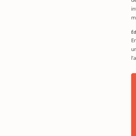
in
m
Éd
En
un
l’