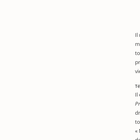
Il
m
to
pr
vi
Té
Il
P
dr
to
« 
de