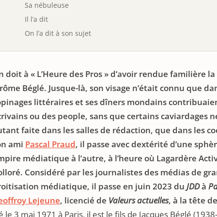
Sa nébuleuse
Il l’a dit
On l’a dit à son sujet
n doit à « L’Heure des Pros » d’avoir rendue familière l
érôme Béglé. Jusque-là, son visage n’était connu que dan
opinages littéraires et ses dîners mondains contribuaien
rivains ou des people, sans que certains caviardages ne 
utant faite dans les salles de rédaction, que dans les c
on ami
Pascal Praud
, il passe avec dextérité d’une sphè
mpire médiatique à l’autre, à l’heure où Lagardère Act
olloré. Considéré par les journalistes des médias de g
roitisation médiatique, il passe en juin 2023 du
JDD
à
Pa
eoffroy Lejeune
, licencié de
Valeurs actuelles
, à la tête 
 le 3 mai 1971 à Paris, il est le fils de Jacques Béglé (193