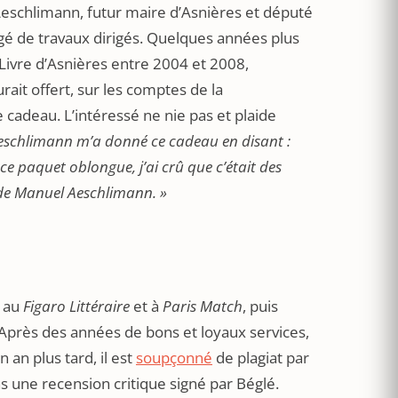
Aeschlimann, futur maire d’Asnières et député
gé de travaux dirigés. Quelques années plus
Livre d’Asnières entre 2004 et 2008,
rait offert, sur les comptes de la
e cadeau. L’intéressé ne nie pas et plaide
 Aeschlimann m’a donné ce cadeau en disant :
ce paquet oblongue, j’ai crû que c’était des
t de Manuel Aeschlimann. »
e au
Figaro Littéraire
et à
Paris Match
, puis
Après des années de bons et loyaux services,
n an plus tard, il est
soupçonné
de plagiat par
s une recension critique signé par Béglé.