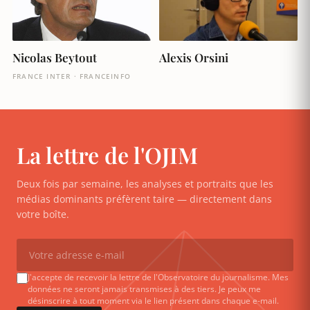
Nicolas Beytout
Alexis Orsini
FRANCE INTER · FRANCEINFO
La lettre de l'OJIM
Deux fois par semaine, les analyses et portraits que les
médias dominants préfèrent taire — directement dans
votre boîte.
J'accepte de recevoir la lettre de l'Observatoire du journalisme. Mes
données ne seront jamais transmises à des tiers. Je peux me
désinscrire à tout moment via le lien présent dans chaque e-mail.