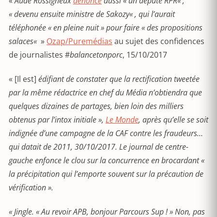
«
Aude Rossigneux
dénonce
aussi «
un député RPR
« ,
«
devenu ensuite ministre de Sakozy
« , qui l’aurait
téléphonée «
en pleine nuit
» pour faire «
des propositions
salaces
«
»
Ozap/Puremédias
au sujet des confidences
de journalistes #
balancetonporc
, 15/10/2017
« [Il est]
édifiant de constater que la rectification tweetée
par la même rédactrice en chef du
Média
n’obtiendra que
quelques dizaines de partages, bien loin des milliers
obtenus par l’intox initiale »,
Le Monde
, après qu’elle se soit
indignée d’une campagne de la CAF contre les fraudeurs…
qui datait de 2011, 30/10/2017. Le journal de centre-
gauche enfonce le clou sur la concurrence en brocardant «
la précipitation qui l’emporte souvent sur la précaution de
vérification ».
«
Jingle. « Au revoir APB, bonjour Parcours Sup ! » Non, pas