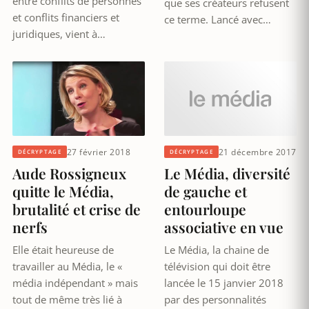
entre conflits de personnes
que ses créateurs refusent
et conflits financiers et
ce terme. Lancé avec…
juridiques, vient à…
27 février 2018
21 décembre 2017
DÉCRYPTAGE
DÉCRYPTAGE
Aude Rossigneux
Le Média, diversité
quitte le Média,
de gauche et
brutalité et crise de
entourloupe
nerfs
associative en vue
Elle était heureuse de
Le Média, la chaine de
travailler au Média, le «
télévision qui doit être
média indépendant » mais
lancée le 15 janvier 2018
tout de même très lié à
par des personnalités