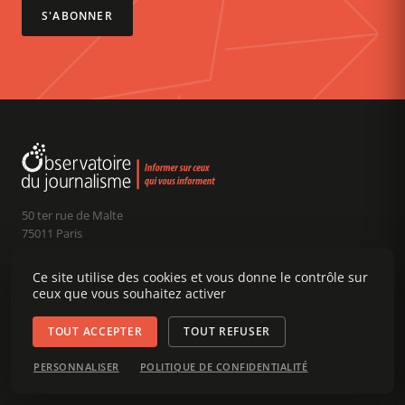
S'ABONNER
50 ter rue de Malte
75011 Paris
Claude Chollet
Président :
Ce site utilise des cookies et vous donne le contrôle sur
Édouard Chanot
Dir. rédaction :
ceux que vous souhaitez activer
contact@ojim.fr
Nous écrire :
TOUT ACCEPTER
TOUT REFUSER
RUBRIQUES
À PROPOS
SOUTENIR
PERSONNALISER
POLITIQUE DE CONFIDENTIALITÉ
Décryptages
Charte
Faire un don