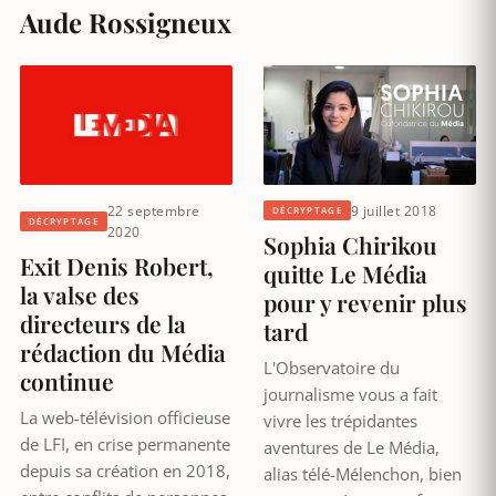
Aude Rossigneux
22 septembre
9 juillet 2018
DÉCRYPTAGE
DÉCRYPTAGE
2020
Sophia Chirikou
Exit Denis Robert,
quitte Le Média
la valse des
pour y revenir plus
directeurs de la
tard
rédaction du Média
L'Observatoire du
continue
journalisme vous a fait
La web-télévision officieuse
vivre les trépidantes
de LFI, en crise permanente
aventures de Le Média,
depuis sa création en 2018,
alias télé-Mélenchon, bien