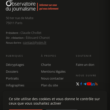
50 ter rue de Malte
75011 Paris
Claude Chollet
Président :
Édouard Chanot
Dir. rédaction :
contact@ojim.fr
Nous écrire :
RUBRIQUES
À PROPOS
SOUTENIR
Décryptages
Charte
Faire un don
Dossiers
Mentions légales
NOUS SUIVRE
Portraits
Nous contacter
Infographies
Plan du site
Publications
Rechercher
Ce site utilise des cookies et vous donne le contrôle sur
ceux que vous souhaitez activer