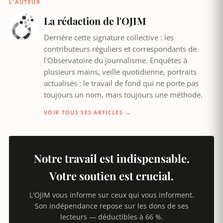
L'AUTEUR
La rédaction de l'OJIM
Derrière cette signature collective : les
contributeurs réguliers et correspondants de
l'Observatoire du journalisme. Enquêtes à
plusieurs mains, veille quotidienne, portraits
actualisés : le travail de fond qui ne porte pas
toujours un nom, mais toujours une méthode.
VOIR TOUS SES ARTICLES →
Notre travail est indispensable.
Votre soutien est crucial.
L'OJIM vous informe sur ceux qui vous informent.
Son indépendance repose sur les dons de ses
lecteurs — déductibles à 66 %.