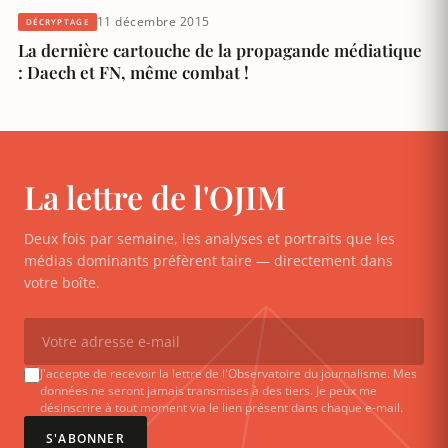
11 décembre 2015
DÉCRYPTAGE
La dernière cartouche de la propagande médiatique
: Daech et FN, même combat !
La lettre de l'OJIM
Deux fois par semaine, les analyses et portraits que les
médias dominants préfèrent taire — directement dans
votre boîte.
J'accepte de recevoir la lettre de l'Observatoire du journalisme. Mes
données ne seront jamais transmises à des tiers. Je peux me
désinscrire à tout moment via le lien présent dans chaque e-mail.
S'ABONNER