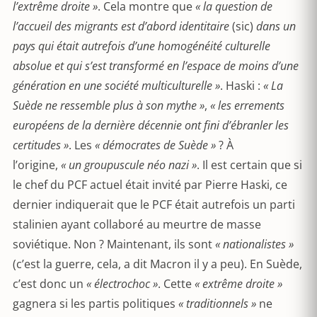
l’extrême droite »
. Cela montre que
« la question de
l’accueil des migrants est d’abord identitaire
(sic)
dans un
pays qui était autrefois d’une homogénéité culturelle
absolue et qui s’est transformé en l’espace de moins d’une
génération en une société multiculturelle »
. Haski :
« La
Suède ne ressemble plus à son mythe »
,
« les errements
européens de la dernière décennie ont fini d’ébranler les
certitudes »
. Les
« démocrates de Suède »
? À
l’origine,
« un groupuscule néo nazi »
. Il est certain que si
le chef du PCF actuel était invité par Pierre Haski, ce
dernier indiquerait que le PCF était autrefois un parti
stalinien ayant collaboré au meurtre de masse
soviétique. Non ? Maintenant, ils sont
« nationalistes »
(c’est la guerre, cela, a dit Macron il y a peu). En Suède,
c’est donc un
« électrochoc »
. Cette
« extrême droite »
gagnera si les partis politiques
« traditionnels »
ne