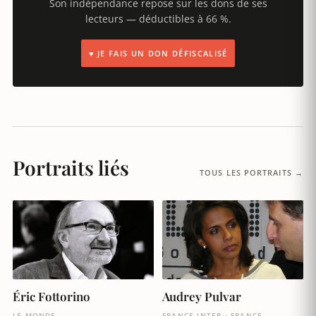
Son indépendance repose sur les dons de ses
lecteurs — déductibles à 66 %.
♥ JE FAIS UN DON DÉFISCALISÉ
Portraits liés
TOUS LES PORTRAITS →
Éric Fottorino
Audrey Pulvar
LE MONDE
FRANCE INTER · FRANCE