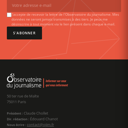
J'accepte de recevoir la lettre de l'Observatoire du journalisme. Mes
données ne seront jamais transmises à des tiers. Je peux me
désinscrire à tout moment via le lien présent dans chaque e-mail.
S'ABONNER
50 ter rue de Malte
75011 Paris
Claude Chollet
Président :
Édouard Chanot
Dir. rédaction :
contact@ojim.fr
Nous écrire :