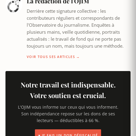
La rédaction de l'OJIM
Derrière cette signature collective : les
contributeurs réguliers et correspondants de
l'Observatoire du journalisme. Enquêtes à
plusieurs mains, veille quotidienne, portraits
actualisés : le travail de fond qui ne porte pas
toujours un nom, mais toujours une méthode.
VOIR TOUS SES ARTICLES →
Notre travail est indispensable.
Votre soutien est crucial.
L'OJIM vous informe sur ceux qui vous informent.
Son indépendance repose sur les dons de ses
lecteurs — déductibles à 66 %.
♥ JE FAIS UN DON DÉFISCALISÉ