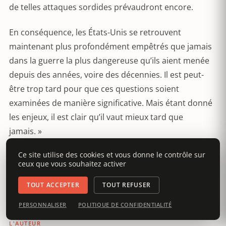
de telles attaques sordides prévaudront encore.
En conséquence, les États-Unis se retrouvent
maintenant plus profondément empêtrés que jamais
dans la guerre la plus dangereuse qu’ils aient menée
depuis des années, voire des décennies. Il est peut-
être trop tard pour que ces questions soient
examinées de manière significative. Mais étant donné
les enjeux, il est clair qu’il vaut mieux tard que
jamais. »
Ce site utilise des cookies et vous donne le contrôle sur
Glenn Greenwald
ceux que vous souhaitez activer
Traduction :
CC
TOUT ACCEPTER
TOUT REFUSER
PERSONNALISER
POLITIQUE DE CONFIDENTIALITÉ
L'AUTEUR