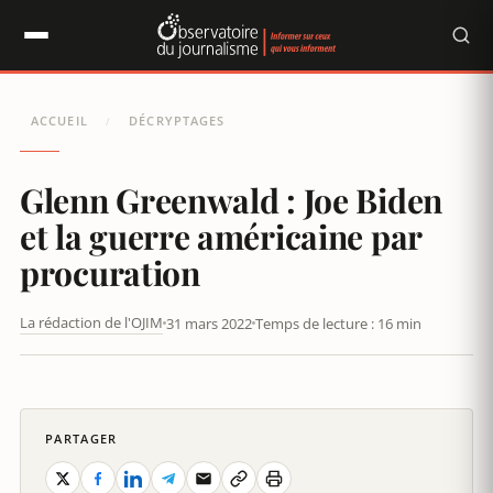
Panneau de gestion des cookies
ACCUEIL
DÉCRYPTAGES
/
Glenn Greenwald : Joe Biden
et la guerre américaine par
procuration
La rédaction de l'OJIM
31 mars 2022
Temps de lecture : 16 min
GLENN GREENWALD : JOE BIDEN ET LA GUERRE AMÉRICAINE PAR
PROCURATION
PARTAGER