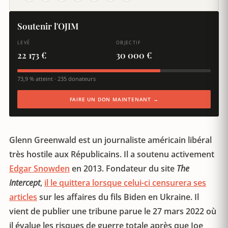
Soutenir l'OJIM
LEVÉ
OBJECTIF
22 173 €
30 000 €
73,9 % atteint · 235 donateurs
FAIRE UN DON MAINTENANT →
Glenn Greenwald est un journaliste américain libéral
très hostile aux Républicains. Il a soutenu activement
Edgar Snowden
en 2013. Fondateur du site
The
Intercept
,
il le quittera lorsque celui-ci censurera ses
articles
sur les affaires du fils Biden en Ukraine. Il
vient de publier une tribune parue le 27 mars 2022 où
il évalue les risques de guerre totale après que Joe