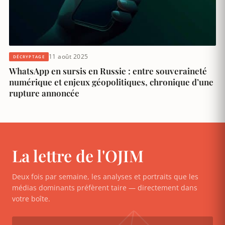
11 août 2025
DÉCRYPTAGE
WhatsApp en sursis en Russie : entre souveraineté
numérique et enjeux géopolitiques, chronique d’une
rupture annoncée
La lettre de l'OJIM
Deux fois par semaine, les analyses et portraits que les
médias dominants préfèrent taire — directement dans
votre boîte.