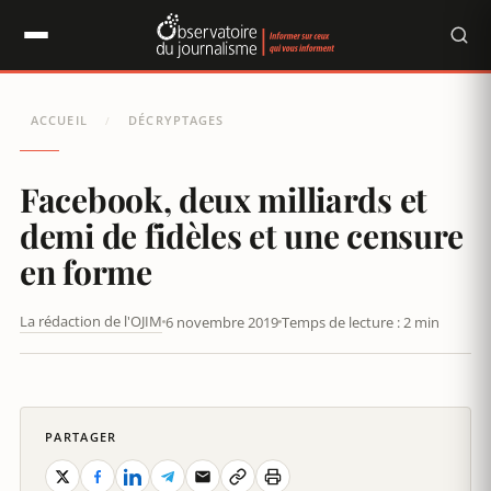
Panneau de gestion des cookies
ACCUEIL
DÉCRYPTAGES
/
Facebook, deux milliards et
demi de fidèles et une censure
en forme
La rédaction de l'OJIM
6 novembre 2019
Temps de lecture : 2 min
FACEBOOK, DEUX MILLIARDS ET DEMI DE FIDÈLES ET UNE
CENSURE EN FORME
PARTAGER