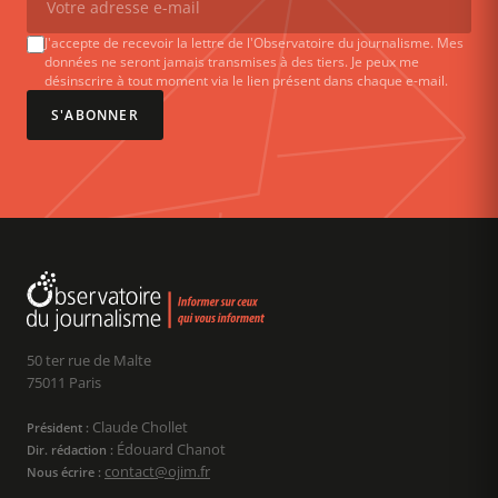
J'accepte de recevoir la lettre de l'Observatoire du journalisme. Mes
données ne seront jamais transmises à des tiers. Je peux me
désinscrire à tout moment via le lien présent dans chaque e-mail.
S'ABONNER
50 ter rue de Malte
75011 Paris
Claude Chollet
Président :
Édouard Chanot
Dir. rédaction :
contact@ojim.fr
Nous écrire :